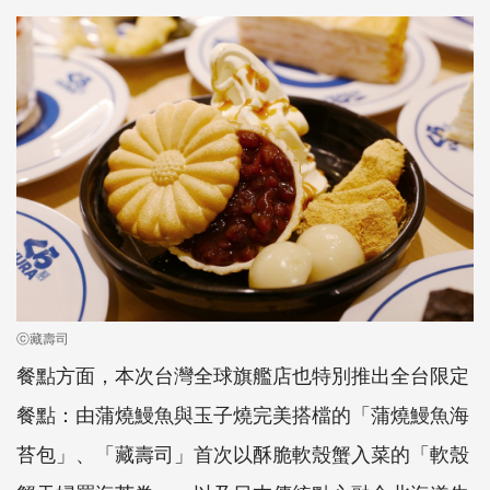
ⓒ藏壽司
餐點方面，本次台灣全球旗艦店也特別推出全台限定
餐點：由蒲燒鰻魚與玉子燒完美搭檔的「蒲燒鰻魚海
苔包」、「藏壽司」首次以酥脆軟殼蟹入菜的「軟殼