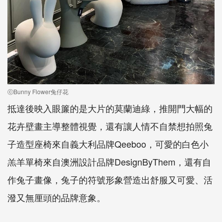
ⓒBunny Flower兔仔花
抵達後映入眼簾的是大片的莫蘭迪綠，推開門大幅的
花卉壁畫主導整體視覺，還有讓人情不自禁想拍照兔
子造型座椅來自義大利品牌Qeeboo，可愛的白色小
羔羊單椅來自澳洲設計品牌DesignByThem，還有自
作兔子畫像，兔子的符號形象營造出舒服又可愛、活
潑又無厘頭的品牌意象。