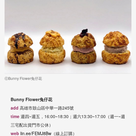
ⓒBunny Flower兔仔花
Bunny Flower
兔仔花
add
高雄市鼓山區中華一路
245
號
time
週四
~
週五，
16:00~18:30
；週六
13:30~17:00
（週一
~
週
三宅配出貨門市公休）
web
lin.ee/FEMJ8Bw
（線上訂購）