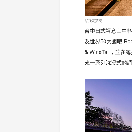
ⓒ飛花落院
台中日式禪意山中料
及世界50大酒吧 Ro
& WineTail，
來一系列沈浸式的