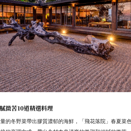
膩微苦10道精選料理
能量的冬野菜帶出膠質濃郁的海鮮，「飛花落院」春夏菜