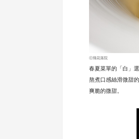
ⓒ飛花落院
春夏菜單的「白」
熬煮口感絲滑微甜
爽脆的微甜。