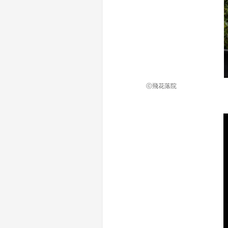
ⓒ飛花落院