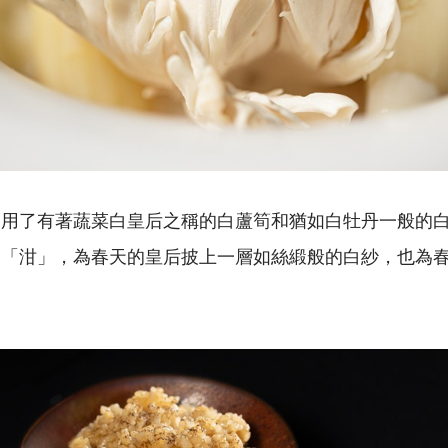
選用了有著蔬菜白皇后之稱的白蘆筍和猶如白牡丹一般的
的「泔」，為春天的皇后披上一層如絲緞般的白紗，也為