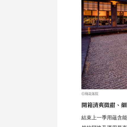
ⓒ飛花落院
開箱清爽微甜、細
結束上一季用蘊含