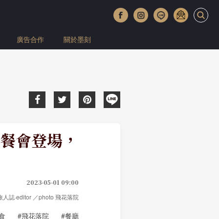
廣告合作
關於墨刻
餐會登場，
2023-05-01 09:00
e旅人誌·editor ／photo 飛花落院
食
#飛花落院
#餐廳