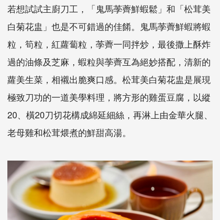
若想試試主廚刀工，「鬼馬荸薺鮮蝦鬆」和「松茸美
白菊花盅」也是不可錯過的佳餚。鬼馬荸薺鮮蝦將蝦
粒，筍粒，紅蘿蔔粒，荸薺一同拌炒，最後撒上酥炸
過的油條及芝麻，蝦粒與荸薺互為絕妙搭配，清新的
蘿美生菜，相襯出脆爽口感。松茸美白菊花盅是展現
極致刀功的一道美學料理，將方形的雞蛋豆腐，以縱
20、橫20刀切花構成綿延細絲，再淋上由金華火腿、
老母雞和松茸煨煮的鮮甜高湯。