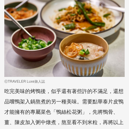
ⓒTRAVELER Luxe旅人誌
吃完美味的烤鴨後，似乎還有著些許的不滿足，還想
品嚐鴨架入鍋熬煮的另一種美味。需要點華泰片皮鴨
才能擁有的專屬菜色「鴨絲松花粥」，先將鴨骨、
薑、陳皮加入粥中燉煮，熬至看不到米粒，再將以上