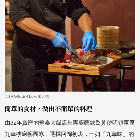
ⓒTRAVELER Luxe旅人誌
簡單的食材，做出不簡單的料理
由32年資歷的華泰大飯店集團廚藝總監黃傳明領軍原
九華樓廚藝團隊，選擇回歸初衷，一如「九華味」的