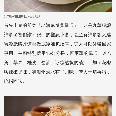
ⓒTRAVELER Luxe旅人誌
首先上桌的前菜「老滷麻辣蒸鳳爪」，亦是九華樓讓
許多老饕們讚不絕口的難忘小食，甚至有許多客人建
議餐廳將此道菜做成冷凍包販售，讓人可以外帶回家
享用。主廚特別選用15公分長，四兩重的鳳爪，以八
角、草果、桂皮、醬油、冰糖熬製的滷汁，加了花椒
與辣椒提味，讓潮州滷水有了川味，使人一啃再啃，
吮指回味。