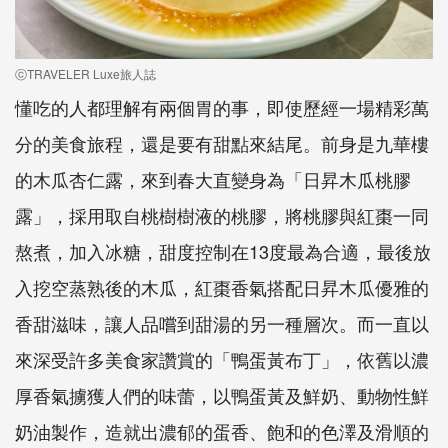
ⓒTRAVELER Luxe旅人誌
懂吃的人都理解有兩個胃的事，即使歷經一場精彩萬
分的美食旅程，還是要有甜點來結尾。前身是九華樓
的木瓜杏仁露，來到春大直變身為「日昇木瓜桃膠
露」，採用取自桃樹樹液的桃膠，將桃膠與紅棗一同
熬煮，加入冰糖，甜度控制在13度最為合適，最後放
入挖空蒸熟後的木瓜，紅棗香氣搭配日昇木瓜優雅的
香甜滋味，讓人品嚐到甜湯的另一種層次。而一直以
來深受許多美食家讚賞的「鴨蛋黃布丁」，依舊以濃
厚香氣擄獲人們的味蕾，以鴨蛋黃及鮮奶、動物性鮮
奶油製作，造就出濃郁的蛋香、飽和的色澤及滑順的