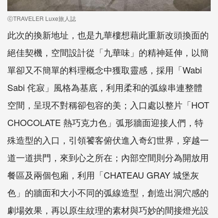
ⓒTRAVELER Luxe旅人誌
此次的換新地址，也是九華樓想藉此重新改頭換面的
絕佳契機，空間設計從「九華味」的精神延伸，以簡
單卻又不簡單的料理概念中獲取靈感，採用「Wabi
Sabi 侘寂」風格為基底，利用柔和的弧線串連整體
空間，呈現不對稱卻包容的美；入口處以整片「HOT
CHOCOLATE 熱巧克力色」弧形牆面迎接人們，特
殊造型的入口，引領饕客俯伏進入奇幻世界，穿越一
道一道拱門，來到心之所在；內部空間則分為開放用
餐區及兩個包廂，利用「CHATEAU GRAY 城堡灰
色」的牆面和大小不同的弧線造型，創造出洞穴感的
劇場效果，再以原生紋理的素材與巧妙的間接燈光設