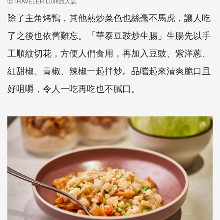
ⓒTRAVELER Luxe旅人誌
除了主角烤鴨，其他熱炒菜色也絲毫不馬虎，讓人吃
了之後也依舊難忘。「華泰豆豉炒生腸」生腸先以手
工順紋切花，方便人們食用，再加入豆豉、紫洋蔥、
紅甜椒、青椒、辣椒一起拌炒。品嚐起來清爽脆口且
好咀嚼，令人一吃再吃也不膩口。