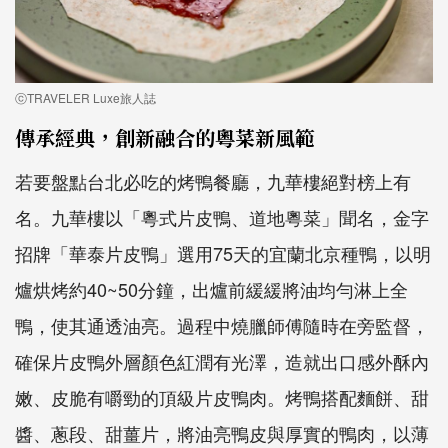
ⓒTRAVELER Luxe旅人誌
傳承經典，創新融合的粵菜新風範
若要盤點台北必吃的烤鴨餐廳，九華樓絕對榜上有
名。九華樓以「粵式片皮鴨、道地粵菜」聞名，金字
招牌「華泰片皮鴨」選用75天的宜蘭北京種鴨，以明
爐烘烤約40~50分鐘，出爐前緩緩將油均勻淋上全
鴨，使其通透油亮。過程中燒臘師傅隨時在旁監督，
確保片皮鴨外層顏色紅潤有光澤，造就出口感外酥內
嫩、皮脆有嚼勁的頂級片皮鴨肉。烤鴨搭配麵餅、甜
醬、蔥段、甜薑片，將油亮鴨皮與厚實的鴨肉，以薄