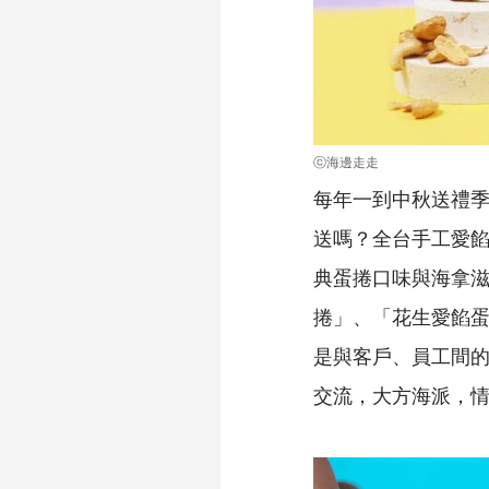
ⓒ海邊走走
每年一到中秋送禮
送嗎？全台手工愛
典蛋捲口味與海拿
捲」、「花生愛餡
是與客戶、員工間
交流，大方海派，