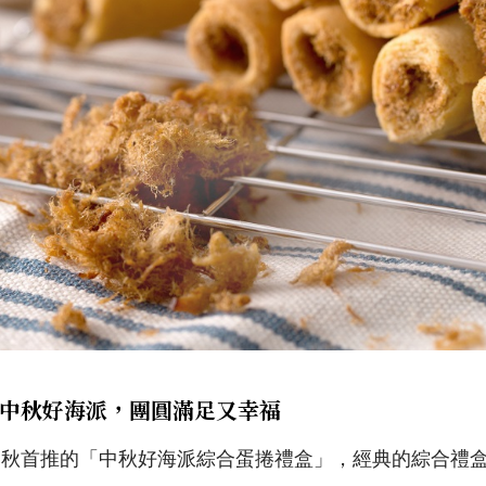
中秋好海派，團圓滿足又幸福
中秋首推的「中秋好海派綜合蛋捲禮盒」，經典的綜合禮