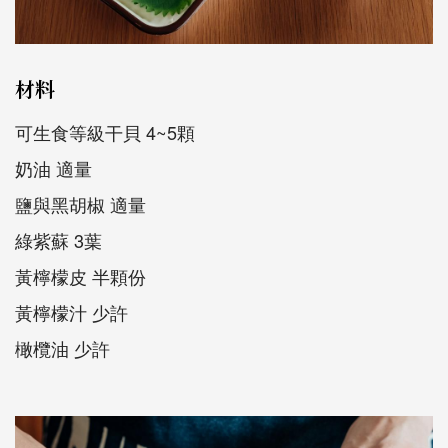
材料
可生食等級干貝 4~5顆
奶油 適量
鹽與黑胡椒 適量
綠紫蘇 3葉
黃檸檬皮 半顆份
黃檸檬汁 少許
橄欖油 少許