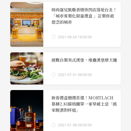
時尚寵兒凱歌香檳快閃店落地台北！
「城市客製化限量禮盒 」訂製你最
想念的城市
2021-09-24 19:00:00
挑戰自製美式漢堡，堆疊漢堡摩天樓
2021-07-31 09:00:00
新春禮盒贈禮首選！MORTLACH
慕赫2.81蘇格蘭單一麥芽威士忌「酩
家醒酒對杯組」
2021-01-08 09:00:00