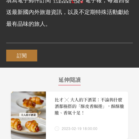
送最新國內外旅遊資訊，以及不定期特殊活動獻給
最有品味的旅人。
訂閱
延伸閱讀
比才 ╳ 大人的下酒菜：不論與什麼
酒都極搭的「酥皮香腸捲」，酥酥脆
脆、香氣十足！
2023-02-19 18:00:00