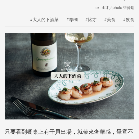
text 比才／photo 張晉瑞
#大人的下酒菜
#專欄
#比才
#美食
#飲食
只要看到餐桌上有干貝出場，就帶來奢華感，畢竟不