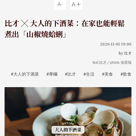
比才 ╳ 大人的下酒菜：在家也能輕鬆
煮出「山椒燒蛤蜊」
2020-11-05 19:00
by 比才
text 比才／photo 張晉瑞
#大人的下酒菜
#專欄
#比才
#生活
#美食
#飲食