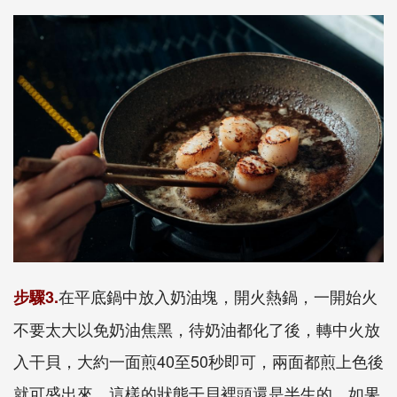
在平底鍋中放入奶油塊，開火熱鍋，一開始火
步驟3.
不要太大以免奶油焦黑，待奶油都化了後，轉中火放
入干貝，大約一面煎40至50秒即可，兩面都煎上色後
就可盛出來，這樣的狀態干貝裡頭還是半生的，如果