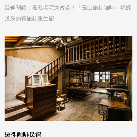
延伸閱讀：嘉義老宅大改造！「玉山旅社咖啡」娓娓
道來的舊旅社重生記
遷徙咖啡民宿