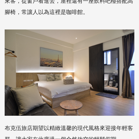
來客，從窗戶看進去，屋裡還有一座飲料吧檯搭配高
腳椅，常讓人以為這裡是咖啡館。
布克伍旅店期望以精緻溫馨的現代風格來迎接年輕客
群，讓大家在此度過一個全然放空的輕鬆假期。