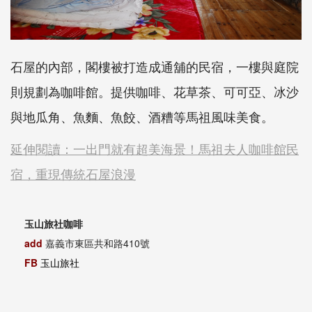
石屋的內部，閣樓被打造成通舖的民宿，一樓與庭院
則規劃為咖啡館。提供咖啡、花草茶、可可亞、冰沙
與地瓜角、魚麵、魚餃、酒糟等馬祖風味美食。
延伸閱讀：一出門就有超美海景！馬祖夫人咖啡館民
宿，重現傳統石屋浪漫
玉山旅社咖啡
add
嘉義市東區共和路410號
FB
玉山旅社
遷徙咖啡民宿
add
新竹縣橫山鄉內灣村和平街18號