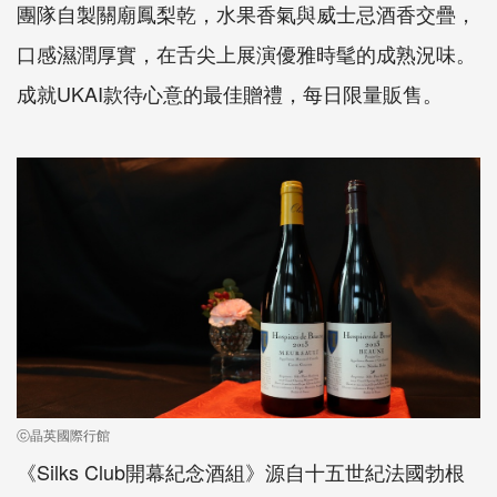
團隊自製關廟鳳梨乾，水果香氣與威士忌酒香交疊，
口感濕潤厚實，在舌尖上展演優雅時髦的成熟況味。
成就
UKAI
款待心意的最佳贈禮，每日限量販售。
ⓒ晶英國際行館
《
Silks Club
開幕紀念酒組》源自十五世紀法國勃根