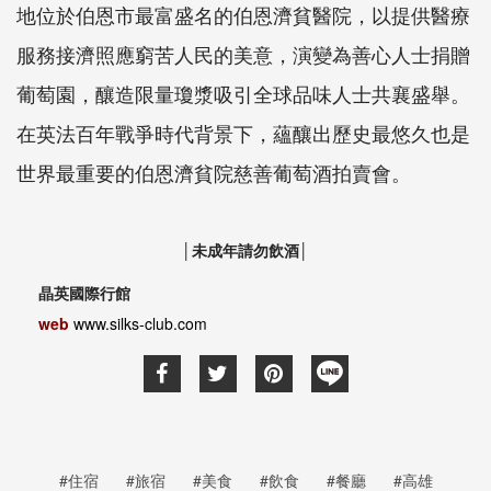
地位於伯恩市最富盛名的伯恩濟貧醫院，以提供醫療
服務接濟照應窮苦人民的美意，演變為善心人士捐贈
葡萄園，釀造限量瓊漿吸引全球品味人士共襄盛舉。
在英法百年戰爭時代背景下，蘊釀出歷史最悠久也是
世界最重要的伯恩濟貧院慈善葡萄酒拍賣會。
│未成年請勿飲酒│
晶英國際行館
web
www.silks-club.com
#住宿
#旅宿
#美食
#飲食
#餐廳
#高雄