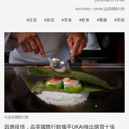
text editor／photo 晶英國際行館
#住宿
#旅宿
#美食
#飲食
#餐廳
#高雄
ⓒ晶英國際行館
因應疫情，晶英國際行館攜手
UKAI
推出購買十張