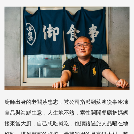
廚師出身的老闆蔡忠志，被公司指派到蘇澳從事冷凍
食品與海鮮生意，人生地不熟，索性開間餐廳把媽媽
接來當大廚，自己想吃就吃，也讓路過旅人品嚐在地
好料。排列整齊的桌椅一看就知用的是高級木材，整