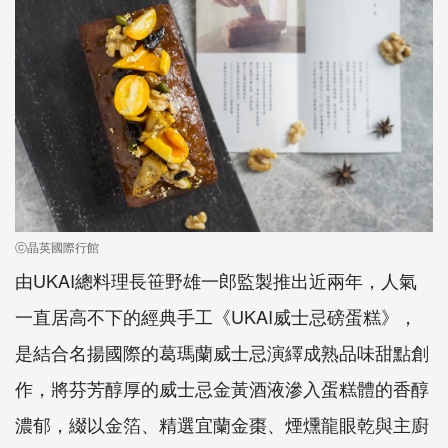
ⓒ晶英國際行館
由
UKAI
總料理長笹野雄一郎監製推出近兩年，人氣
一直居高不下的經典手工《
UKAI
威士忌磅蛋糕》，
是結合名揚國際的葛瑪蘭威士忌演繹成熟品味甜點創
作，將芬芳醇厚的威士忌金黃酒液滲入蛋糕體的香醇
濃郁，綴以金箔、精選宜蘭金棗、煙燻龍眼乾與主廚