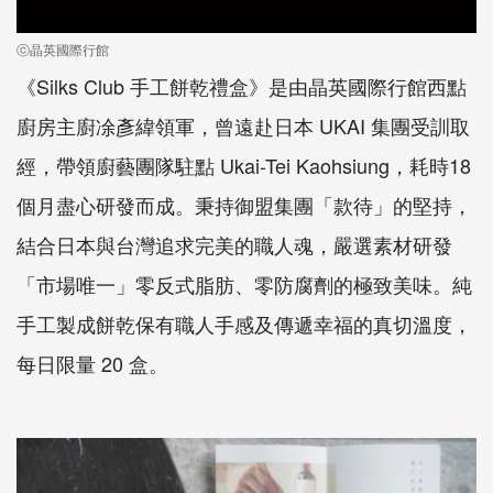
ⓒ晶英國際行館
《
Silks Club
手工餅乾禮盒》是由晶英國際行館西點
廚房主廚凃彥緯領軍，曾遠赴日本
UKAI
集團受訓取
經，帶領廚藝團隊駐點
Ukai-Tei Kaohsiung
，耗時
18
個月盡心研發而成。秉持御盟集團「款待」的堅持，
結合日本與台灣追求完美的職人魂，嚴選素材研發
「市場唯一」零反式脂肪、零防腐劑的極致美味。純
手工製成餅乾保有職人手感及傳遞幸福的真切溫度，
每日限量
20
盒
。