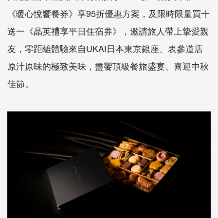
《暖心悅饗餐券》享
95
折優惠方案，及限時限量買十
送一《晶英禮享平日住宿券》，邀請旅人帶上摯愛親
友，零距離體驗來自
UKAI
日本東京銀座、表參道店
原汁原味的極致美味，盡饗頂級餐旅盛宴、喜迎中秋
佳節。