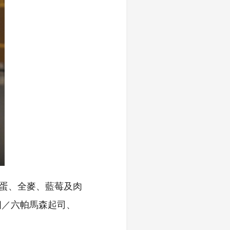
、雞蛋、全麥、藍莓及肉
四／六帕馬森起司、