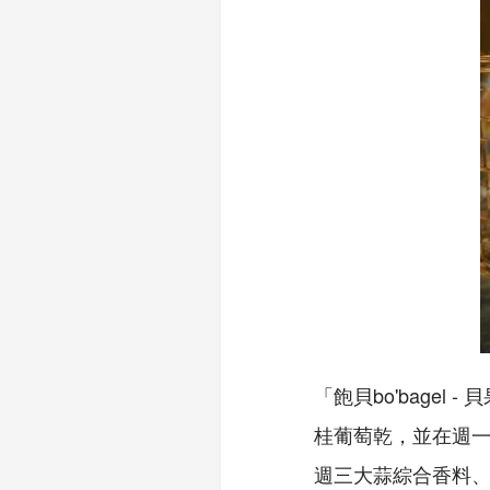
「飽貝bo'bage
桂葡萄乾，並在週
週三大蒜綜合香料