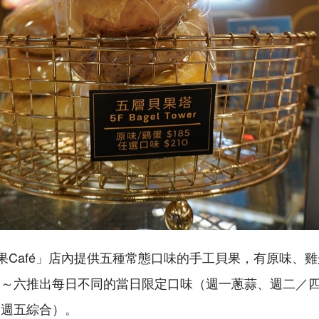
l - 貝果Café」店內提供五種常態口味的手工貝果，有原味
一～六推出每日不同的當日限定口味（週一蔥蒜、週二／
、週五綜合）。