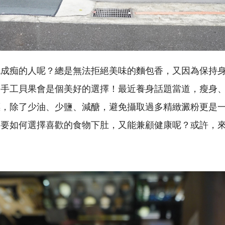
包成痴的人呢？總是無法拒絕美味的麵包香，又因為保持
的手工貝果會是個美好的選擇！最近養身話題當道，瘦身
標，除了少油、少鹽、減醣，避免攝取過多精緻澱粉更是
中要如何選擇喜歡的食物下肚，又能兼顧健康呢？或許，