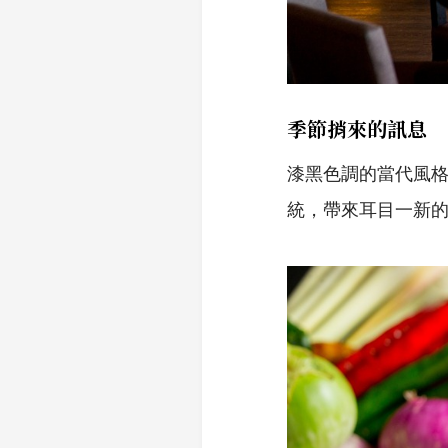
季節捎來的訊息
漆黑色調的當代風
統，帶來耳目一新