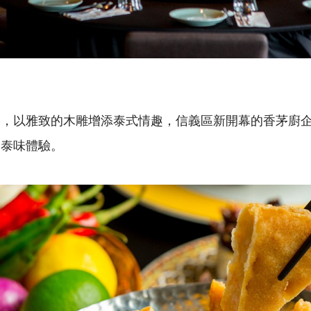
格，以雅致的木雕增添泰式情趣，信義區新開幕的香茅廚
的泰味體驗。