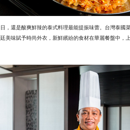
夏日，還是酸爽鮮辣的泰式料理最能提振味蕾。台灣泰國
宮廷美味賦予時尚外衣，新鮮繽紛的食材在華麗餐盤中，