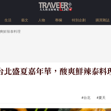
生活
藝文
人物
專欄
特別企劃
購買雜誌
爽鮮辣泰料理
台北盛夏嘉年華，酸爽鮮辣泰料
#台北
#夏天