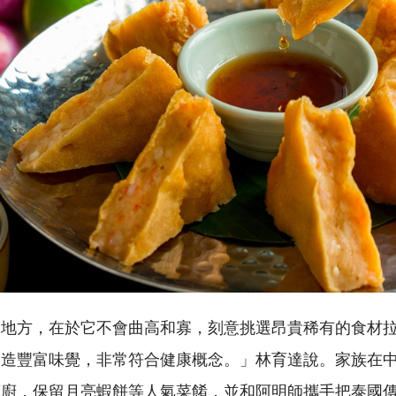
的地方，在於它不會曲高和寡，刻意挑選昂貴稀有的食材
創造豐富味覺，非常符合健康概念。」林育達說。家族在
茅廚，保留月亮蝦餅等人氣菜餚，並和阿明師攜手把泰國