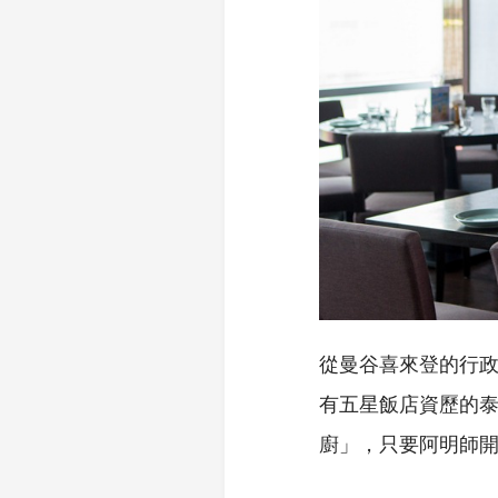
從曼谷喜來登的行
有五星飯店資歷的
廚」，只要阿明師