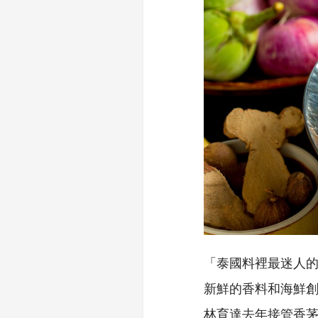
「泰國料裡最迷人
新鮮的香料和海鮮
林育達去年接管香