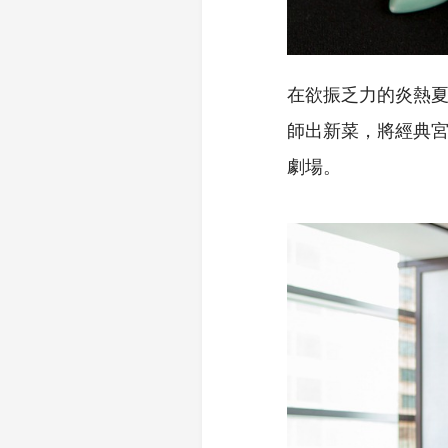
在欲振乏力的炎熱
師出新菜，將經典
劇場。