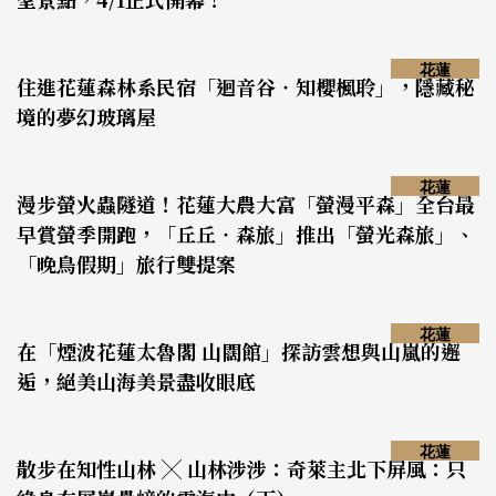
花蓮
住進花蓮森林系民宿「迴音谷‧知櫻楓聆」，隱藏秘
境的夢幻玻璃屋
花蓮
漫步螢火蟲隧道！花蓮大農大富「螢漫平森」全台最
早賞螢季開跑，「丘丘‧森旅」推出「螢光森旅」、
「晚鳥假期」旅行雙提案
花蓮
在「煙波花蓮太魯閣 山闊館」探訪雲想與山嵐的邂
逅，絕美山海美景盡收眼底
花蓮
散步在知性山林 ╳ 山林涉涉：奇萊主北下屏風：只