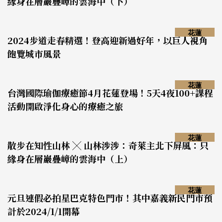
緣身在層巖疊嶂的雲海中（下）
花蓮
2024步道走春精選！登高迎新過好年，以巨人視角
飽覽城市風景
花蓮
台灣國際瑜伽療癒節4月花蓮登場！5天4夜100+課程
活動開啟淨化身心的療癒之旅
花蓮
散步在知性山林 ╳ 山林涉涉：奇萊主北下屏風：只
緣身在層巖疊嶂的雲海中（上）
花蓮
元旦連假必拍星巴克特色門市！其中嘉義新民門市預
計於2024/1/1開幕