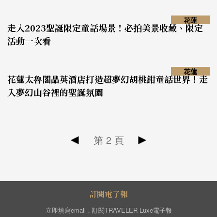
花蓮
走入2023聖誕限定童話場景！必拍美景收藏、限定
活動一次看
花蓮
花蓮太魯閣晶英酒店打造超夢幻胡桃鉗童話世界！走
入夢幻山谷裡的聖誕氛圍
第
2
頁
訂閱電子報
立即填寫email，訂閱TRAVELER Luxe電子報