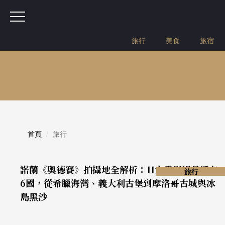
旅行
美食
旅宿
首頁
旅行
諾蘭《奧德賽》拍攝地全解析：11大電影場景遍布
旅行
6國，從希臘海灣、義大利古堡到摩洛哥古城與冰
島黑沙