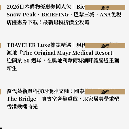
2026日本購物優惠券懶人包｜Bic Camera、
旅行
Snow Peak、BRIEFING、巴黎三城、ANA免稅
店優惠券下載！最新退稅折價全攻略
TRAVELER Luxe雜誌精選｜現代 Mayr 醫學發
旅行
源地「The Original Mayr Medical Resort」
迎開業 50 週年，在奧地利韋爾特湖畔讓腸道重獲
新生
當代藝術與科技的優雅交融：國泰航空「逸連堂
旅行
The Bridge」貴賓室奢華重啟，以家居美學重塑
香港候機時光