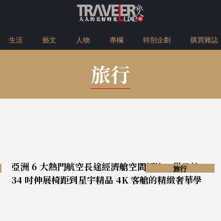
生活
藝文
人物
專欄
特別企劃
購買雜誌
旅行
亞洲 6 大熱門航空長途經濟艙空間評比，從日航
旅行
34 吋伸展椅距到星宇精品 4K 客艙的精緻奢華學