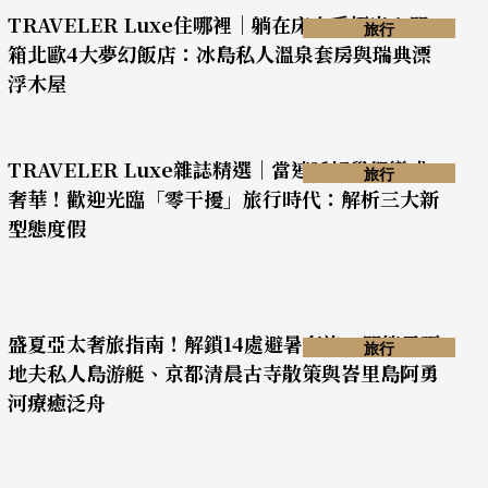
TRAVELER Luxe住哪裡｜躺在床上看極光！開
旅行
箱北歐4大夢幻飯店：冰島私人溫泉套房與瑞典漂
浮木屋
TRAVELER Luxe雜誌精選｜當連睡好覺都變成
旅行
奢華！歡迎光臨「零干擾」旅行時代：解析三大新
型態度假
盛夏亞太奢旅指南！解鎖14處避暑奢旅，開箱馬爾
旅行
地夫私人島游艇、京都清晨古寺散策與峇里島阿勇
河療癒泛舟