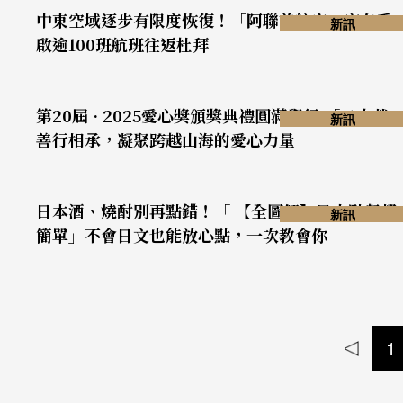
中東空域逐步有限度恢復！「阿聯酋航空」宣布重
新訊
啟逾100班航班往返杜拜
第20屆 · 2025愛心獎頒獎典禮圓滿舉行 「二十載
新訊
善行相承，凝聚跨越山海的愛心力量」
日本酒、燒酎別再點錯！「 【全圖解】日本點餐超
新訊
簡單」不會日文也能放心點，一次教會你
1