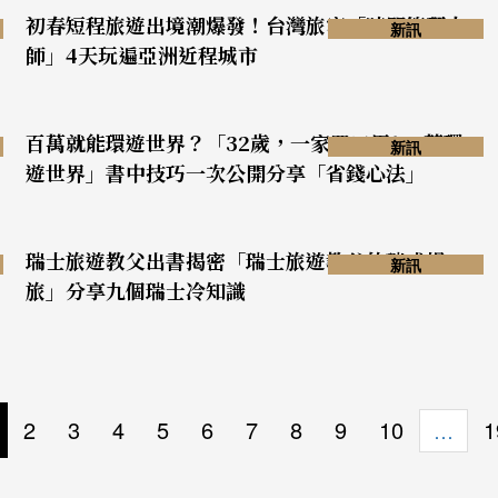
初春短程旅遊出境潮爆發！台灣旅客「時間管理大
新訊
師」4天玩遍亞洲近程城市
百萬就能環遊世界？「32歲，一家四口用100萬環
新訊
遊世界」書中技巧一次公開分享「省錢心法」
瑞士旅遊教父出書揭密「瑞士旅遊教父的瑞式慢
新訊
旅」分享九個瑞士冷知識
2
3
4
5
6
7
8
9
10
1
…