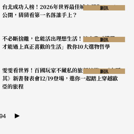
台北成功入榜！2026年世界最佳城市報告 Top10
新訊
公開，猜猜看第一名落誰手上？
不必斷捨離，也能活出理想生活！這本書「懂買，
新訊
才能過上真正喜歡的生活」教你10大選物哲學
雯雯看世界！百國玩家不藏私的旅行祕笈：《土耳
新訊
其》新書發表會12/19登場，邀你一起踏上穿越歐
亞的旅程
94