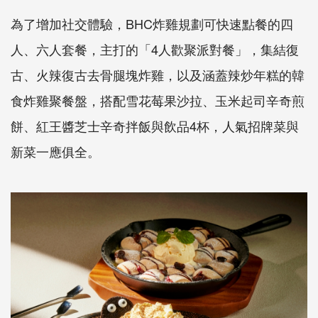
為了增加社交體驗，
BHC
炸雞規劃可快速點餐的四
人、六人套餐，
主打的「
4
人歡聚派對餐」，集結復
古、火辣復古去骨腿塊炸雞，
以及涵蓋辣炒年糕的韓
食炸雞聚餐盤，搭配雪花莓果沙拉、
玉米起司辛奇煎
餅、紅王醬芝士辛奇拌飯與飲品
4
杯，
人氣招牌菜與
新菜一應俱全。