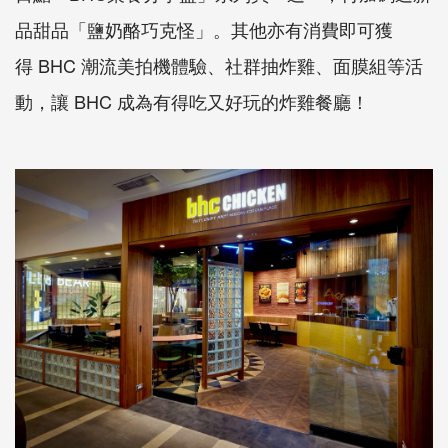
品甜品「鹽奶酪巧克怪」。其他亦有消費即可獲
得
BHC
潮流美拍機體驗、社群抽炸雞、面膜組等活
動，讓
BHC
成為有得吃
又好玩的炸雞餐廳！