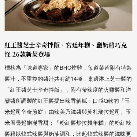
紅王醬芝士辛奇拌飯、宮廷年糕、鹽奶酪巧克
怪 26款新菜登場
標榜為「味道專家」的
BHC
炸雞，每道菜皆附有特製
醬汁，
不重複的醬汁共有約
14
種，桌邊淋上芝士醬的
「
紅王醬芝士辛奇拌飯」，
附有帶辣度的火雞醬和洋
釀醬所調製的紅王醬提出辣香解膩；口感
Q
軟的「玉
米起司辛奇煎餅」由辣美乃滋醬與莫札瑞拉起司、
玉
米層疊起飽滿香甜；「粉紅醬炒拉麵年糕」
的粉紅辣
醬藉以韓式辣醬與奶油調和，比起韓式辣醬的滋味更