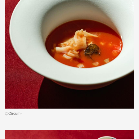
ⓒCircum-