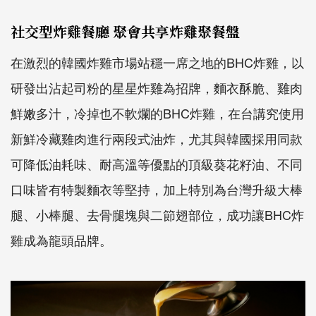
社交型炸雞餐廳 聚會共享炸雞聚餐盤
在激烈的韓國炸雞市場站穩一席之地的
BHC
炸雞，
以
研發出沾起司粉的星星炸雞為招牌，麵衣酥脆、雞肉
鮮嫩多汁，
冷掉也不軟爛的
BHC
炸雞，
在台講究使用
新鮮冷藏雞肉進行兩段式油炸，
尤其與韓國採用同款
可降低油耗味、耐高溫等優點的頂級葵花籽油、
不同
口味皆有特製麵衣等堅持，加上特別為台灣升級大棒
腿、
小棒腿、去骨腿塊與二節翅部位，成功讓
BHC
炸
雞成為龍頭品牌。