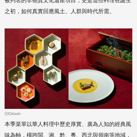
之初，如何真實回應風土、人群與時代所需。
ⓒCircum-
本季菜單以華人料理中歷史厚實、廣為人知的經典風
味為軸，橫跨閩、湘、黔、粵、西北與嶺南等地域，