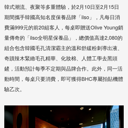
韓式潮流、
夜聚等多重體驗，於
2
月
10
日至
2
月
15
日
期間攜手韓國高知名度
保養品牌「
ilso
」，凡每日消
費滿
999
元的前
20
組客人，
每桌即贈送
Olive Young
銷
量傳奇的「
ilso
全明星保養品」，總價值高達
2,
080
的
組合包含韓國毛孔清潔霸主的溫和舒緩粉刺導出液、
奇蹟辣木緊緻毛孔精華、化妝棉、人體工學去黑頭
鏟，
活動預計每季不定期與品牌合作。此外，同一活
動時間，
每桌只要消費，即可獲得
BHC
專屬拍貼機體
驗乙次。