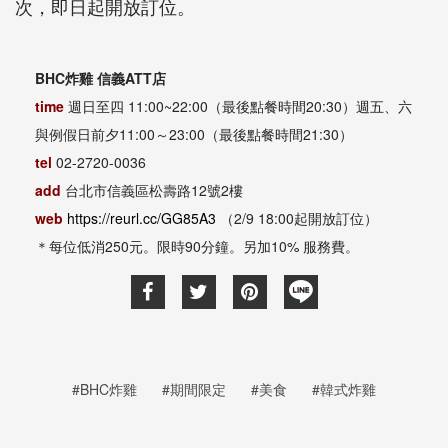
次，即日起開放訂位。
BHC
炸雞 信義
ATT
店
time
週日至四
11:00~22:00
（最後點餐時間
20:30
）週五、
六
與例假日前夕
11:00
～
23:00
（最後點餐時間
21:30
）
tel
02-2720-0036
add
台北市信義區松壽路
12
號
2
樓
web
https://reurl.cc/GG85A3
（
2/9 18:00
起開放訂位）
＊每位低消
250
元。限時
90
分鐘。另加
10%
服務費。
#BHC炸雞
#期間限定
#美食
#韓式炸雞