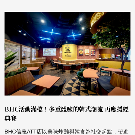
BHC活動滿檔！多重體驗的韓式潮流 再應援經
典賽
BHC
信義
ATT
店以美味炸雞與韓食為社交起點，帶進