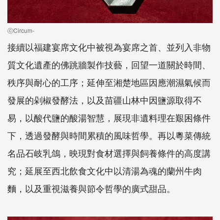
ⓒCircum-
接續以福建宴席文化中被視為宴席之首、並列入非物
質文化遺產的佛跳牆製作技藝，回望一道關於時間、
秩序與耐心的工序；延伸至湘楚地區因應潮濕氣候而
發展的剁椒發酵法，以及苗疆山林中因鹽源取得不
易，以酸代鹽的酸湯智慧，展現非遺料理在艱困條件
下，透過發酵與時間累積的風味哲學。再以粵菜傳統
名品石岐乳鴿，映現對食材選擇與飼養條件的高度講
究；延展至西北飲食文化中以清湯為魂的蘭州牛肉
麵，以及重視滋養與節令哲學的廣式甜品。