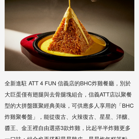
全新進駐
ATT 4 FUN
信義店的
BHC
炸雞餐廳，
別於
大巨蛋僅有翅腿與去骨腿塊組合，信義
ATT
店以聚餐
型的大拼
盤匯聚經典美味，可供應多人享用的「
BHC
炸雞聚餐盤」，
能從復古、火辣復古、星星、洋釀、
醬王、金王裡自由選搭
3
款炸雞
，比起半半炸雞更多
一口味；組合也再搭配星星雞皮、
星星炸年糕等點