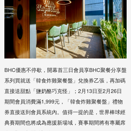
BHC
優惠不停歇，開幕首三日會員享
BHC
聚餐分享盤
系列買就送
「韓食炸雞聚餐盤」兌換券乙張，再加碼
直接送甜點「
鹽奶酪巧克怪」；
2
月
13
日至
2
月
26
日
期間會員消費滿
1,
999
元，「韓食炸雞聚餐盤」禮物
券直接送到會員系統內。
值得一提的是，世界棒球經
典賽期間也將成為應援新場域，
賽事期間將有專屬席