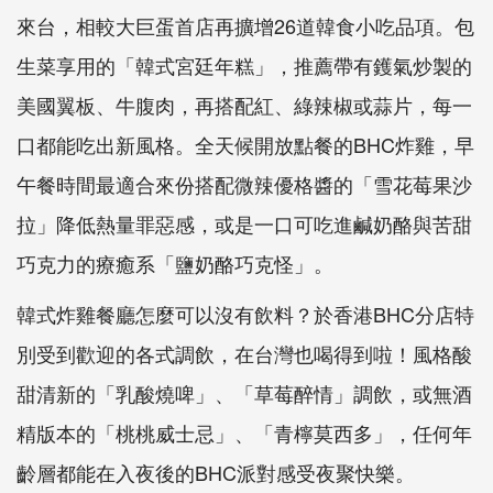
來台，
相較大巨蛋首店再擴增
26
道韓食小吃品項。包
生菜享用的「
韓式宮廷年糕」，推薦帶有鑊氣炒製的
美國翼板、牛腹肉，
再搭配紅、綠辣椒或蒜片，每一
口都能吃出新風格。
全天候開放點餐的
BHC
炸雞，
早
午餐時間最適合來份搭配微辣優格醬的「雪花莓果沙
拉」
降低熱量罪惡感，或是一口可吃進鹹奶酪與苦甜
巧克力的療癒系「
鹽奶酪巧克怪」。
韓式炸雞餐廳怎麼可以沒有飲料？於香港
BHC
分店特
別受到歡迎的
各式調飲，在台灣也喝得到啦！風格酸
甜清新的「乳酸燒啤」、「
草莓醉情」調飲，或無酒
精版本的「桃桃威士忌」、「青檸莫西多」
，任何年
齡層都能在入夜後的
BHC
派對感受夜聚快樂。