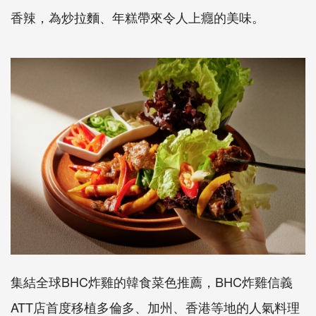
香辣，
為炒拉麵、年糕帶來令人上癮的美味。
集結全球
BHC
炸雞的韓食菜色推薦，
BHC
炸雞信義
ATT
店首度
移植多倫多、加州、香港等地的人氣料理