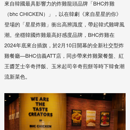
來自韓國最具影響力的炸雞龍頭品牌「
BHC
炸雞
（
bhc CHICKEN
）」，以在韓劇《來自星星的你》
登場的「
星星炸雞」衝出高辨識度，帶起韓式雞啤風
潮。
坐穩韓國炸雞最高好感度品牌，
BHC
炸雞在
2024
年底來台插旗
，於
2
月
10
日開幕的全新社交型炸
雞餐廳—
BHC
信義
ATT
店，
同步帶來炸雞聚餐盤、紅
王醬芝士辛奇拌飯、玉米起司辛奇煎餅等時
下韓食潮
流新菜色。