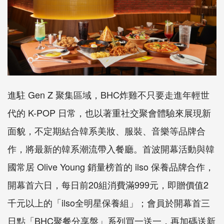
進駐
Gen Z
聚集區域，
BHC
炸雞不只要走進年輕世
代的
K-POP
日常，
也以著重社交聚會體驗來展現新
面貌，不定期結合韓系美妝、服裝、
音樂等品牌合
作，將最新的韓系潮流帶入餐廳。
首波開幕活動與韓
國常居
Olive Young
銷量榜首的
ilso
保養品牌合作，
開幕首六日，每日前
20
組消費滿
999
元，即贈價值
2
千元以上的「
ilso
全明星保
養組」；會員於開幕首三
日點「
BHC
聚餐分享盤」系列買一送一，
再加碼送新