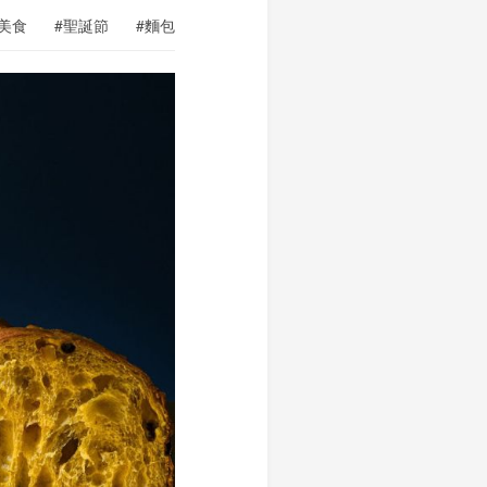
#美食
#聖誕節
#麵包