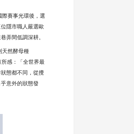
國際賽事光環後，選
這位隱市職人嚴選歐
在巷弄間低調深耕。
利天然酵母種
有所感：「全世界最
作狀態都不同，從攪
出乎意外的狀態發