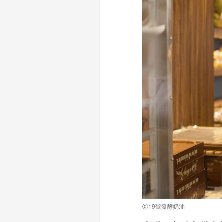
ⓒ19號發酵奶油