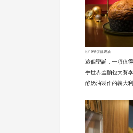
ⓒ19號發酵奶油
這個聖誕，一項值得
手世界盃麵包大賽季
酵奶油製作的義大利水