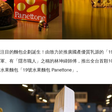
注目的麵包企劃誕生！由致力於推廣國產優質乳源的「1
軍、有「隱市職人」之稱的林坤緯師傅，推出全台首顆1
果麵包「19號水果麵包 Panettone」。