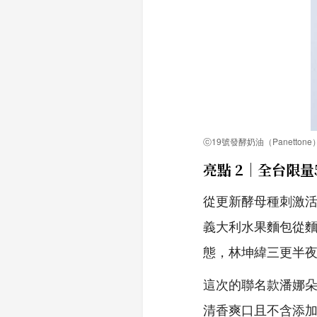
ⓒ19號發酵奶油（Panettone
亮點 2｜全台限量
從更新酵母種刺激
義大利水果麵包從
態，林坤緯三更半
這次的聯名款潘娜朵
清香爽口且不含添