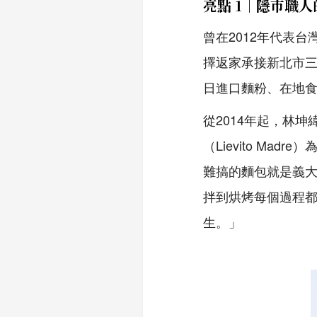
亮點 1｜隱市職
曾在2012年代表
擇返家承接新北市
日進口麵粉、在地
從
2014
年起，林坤
（
Lievito Madre
）
難搞的麵包就是義
拌到烘烤每個過程
生。」