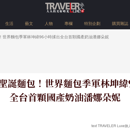
生活
藝文
人物
專欄
特別企劃
購買雜誌
包！世界麵包季軍林坤緯96小時揉出全台首顆國產奶油潘娜朵妮
顆聖誕麵包！世界麵包季軍林坤緯
全台首顆國產奶油潘娜朵妮
text TRAVELER Luxe旅