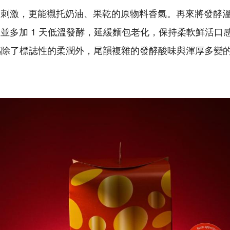
刺激，更能襯托奶油、果乾的原物料香氣。再來將發酵溫
並多加 1 天低溫發酵，延緩麵包老化，保持柔軟鮮活口
e 的口感除了標誌性的柔潤外，尾韻複雜的發酵酸味與渾厚多