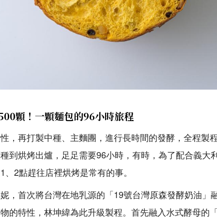
）
500顆！一顆麵包的96小時旅程
活性，再打製中種、主麵團，進行長時間的發酵，全程製
麵種到烘烤出爐，足足需要
96
小時，有時，為了配合義大
夜
1
、
2
點趕往店裡烘烤是常有的事。
妮，首次將台灣在地乳源的「19號台灣原森發酵奶油」
加物的特性，林坤緯為此升級製程。首先融入水式酵母的