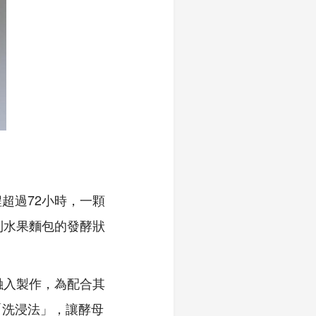
程超過
72
小時，一顆
利水果麵包的發酵狀
融入製作，為配合其
「洗浸法」，讓酵母