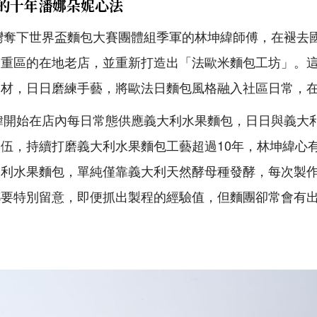
人的十年潘娜朵妮心法
台灣奪下世界盃麵包大賽團體組季軍的林坤緯師傅，在褪去
三重區的在地老店，並重新打造出「法歐米麵包工坊」。
食材，日日磨練手藝，將歐法日麵包風格融入社區日常，
緯開始在店內每日常態供應義大利水果麵包，日日與義大
為伍，持續打磨義大利水果麵包工藝超過
10
年，林坤緯心
大利水果麵包，單純僅靠義大利天然酵母種發酵，每次製
都要特別留意，即便抓出製程的經驗值，但麵團卻常會有