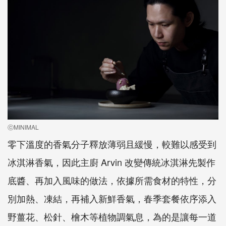
ⓒMINIMAL
零下溫度的香氣分子釋放薄弱且緩慢，較難以感受到
冰淇淋香氣，因此主廚 Arvin 改變傳統冰淇淋先製作
底醬、再加入風味的做法，依據所需食材的特性，分
別加熱、凍結，再補入新鮮香氣，春季套餐依序添入
野薑花、松針、檜木等植物調氣息，為的是讓每一道