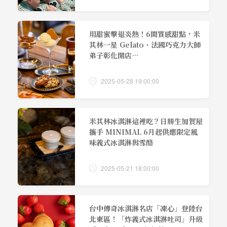
用甜蜜擊退炎熱！6間質感甜點，米
其林一星 Gelato、法國巧克力大師
弟子彰化開店…
2025-05-28 19:00:00
米其林冰淇淋這裡吃？日勝生加賀屋
攜手 MINIMAL 6月起供應限定風
味義式冰淇淋與雪酪
2025-05-21 18:00:00
台中傳奇冰淇淋名店「凍心」登陸台
北東區！「炸義式冰淇淋吐司」升級