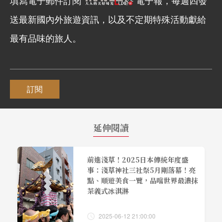
填寫電子郵件訂閱
電子報，每週四發
送最新國內外旅遊資訊，以及不定期特殊活動獻給
最有品味的旅人。
訂閱
延伸閱讀
前進淺草！2025日本傳統年度盛
事：淺草神社三社祭5月剛落幕！亮
點、順遊美食一覽，品嚐世界最濃抹
茶義式冰淇淋
2025-06-12 21:00:00