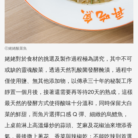
ⓒ姥姥酸菜魚
姥姥對於食材的挑選及製作過程極為講究，其中不可
或缺的靈魂酸菜，透過天然乳酸菌發酵醃漬，過程中
僅使用鹽、無其他添加物，以傳承三十年的秘製工序
靜置一個月後，接著還需要再等待20天的熟成，這樣
最天然的發酵方式使得酸味十分溫和，同時保留大白
菜的鮮甜，而魚片選擇口感 Q 彈、細緻的烏鱧魚，
上桌前淋上高溫爆炒的蒜頭、芝麻及花椒油來增添香
氣，最後撒上蔥花、香菜與辣椒乾；不能吃辣則首選