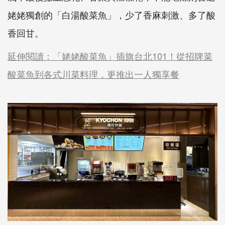
姥姥獨創的「白湯酸菜魚」，少了香麻刺激、多了酸
香回甘。
延伸閱讀：「姥姥酸菜魚」插旗台北101！從招牌菜
酸菜魚到各式川菜料理，更推出一人獨享餐