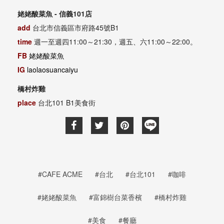
姥姥酸菜魚 - 信義101店
add
台北市信義區市府路45號B1
time
週一至週四11:00～21:30，週五、六11:00～22:00。
FB
姥姥酸菜魚
IG
laolaosuancaiyu
橋村炸雞
place
台北101 B1美食街
#CAFE ACME
#台北
#台北101
#咖啡
#姥姥酸菜魚
#富錦樹台菜香檳
#橋村炸雞
#美食
#餐廳