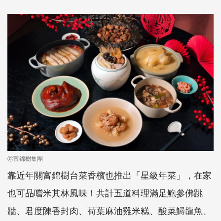
ⓒ富錦樹集團
靠近年關富錦樹台菜香檳也推出「星級年菜」，在家
也可品嚐米其林風味！共計五道料理滿足鮑參佛跳
牆、君度陳香封肉、荷葉麻油雞米糕、酸菜鱘龍魚、