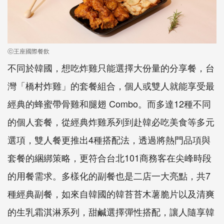
ⓒ王座國際餐飲
不同於韓國，想吃炸雞只能選擇大份量的分享餐，台
灣「橋村炸雞」的套餐組合，個人或雙人就能享受最
經典的蜂蜜帶骨雞和腿翅 Combo。而多達12種不同
的個人套餐，從經典炸雞系列到赴韓必吃美食等多元
選項，雙人餐更推出4種搭配法，透過將熱門品項與
套餐的綑綁策略，更符合台北101商務客在尖峰時段
的用餐需求。多樣化的副餐也是二店一大亮點，共7
種經典副餐，如來自韓國的韓苔苔木薯脆片以及清爽
的生乳霜淇淋系列，甜鹹選擇彈性搭配，讓人隨享韓