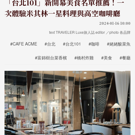
「台北101」新開幕美食名單推薦！一
次體驗米其林一星料理與高空咖啡廳
2024-01-16 10:00
text TRAVELER Luxe旅人誌·editor ／photo 各品牌
#CAFE ACME
#台北
#台北101
#咖啡
#姥姥酸菜魚
#富錦樹台菜香檳
#橋村炸雞
#美食
#餐廳