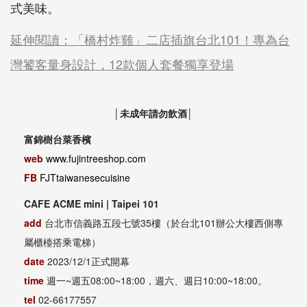
式美味。
延伸閱讀：「橋村炸雞」二店插旗台北101！專為台
灣饕客量身設計，12款個人套餐獨享登場
│未成年請勿飲酒│
富錦樹台菜香檳
web
www.fujintreeshop.com
FB
FJTtaiwanesecuisine
CAFE ACME mini | Taipei 101
add
台北市信義路五段七號35樓（於台北101辦公大樓西側專
屬櫃檯搭乘電梯）
date
2023/12/1正式開幕
time
週一~週五08:00~18:00，週六、週日10:00~18:00。
tel
02-66177557