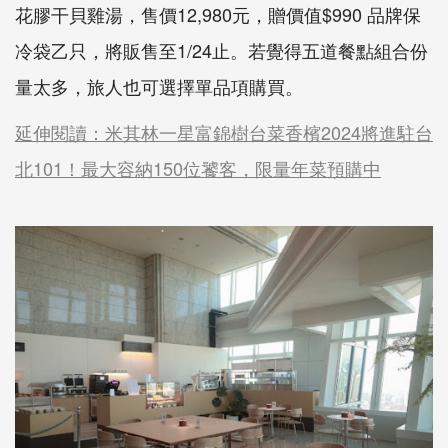
花膠干貝雞湯，售價12,980元，贈價值$990 品牌保
冷袋乙只，將販售至1/24止。若覺得五道餐點組合份
量太多，旅人也可選擇單品項購買。
延伸閱讀：米其林一星富錦樹台菜香檳2024將進駐台
北101！最大容納150位饕客，限量年菜預購中