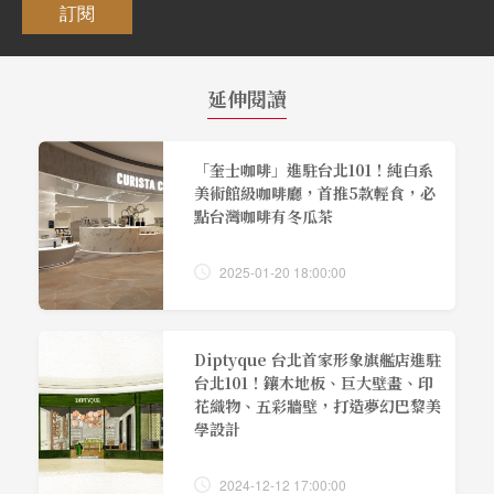
訂閱
延伸閱讀
「奎士咖啡」進駐台北101！純白系
美術館級咖啡廳，首推5款輕食，必
點台灣咖啡有冬瓜茶
2025-01-20 18:00:00
Diptyque 台北首家形象旗艦店進駐
台北101！鑲木地板、巨大壁畫、印
花織物、五彩牆壁，打造夢幻巴黎美
學設計
2024-12-12 17:00:00