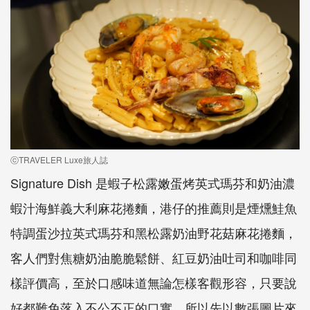
ⓒTRAVELER Luxe旅人誌
Signature Dish 是蝦子松露嫩蛋烤英式瑪芬和奶油濃
蝦汁海鮮義大利麻花捲麵，港仔的推薦則是煙燻鮭魚
特調蛋沙拉英式瑪芬和黑松露奶油野花菇麻花捲麵，
客人們對焦糖奶油脆脆鬆餅、紅豆奶油吐司和咖啡同
樣評價高，至於口感味道無論怎樣客觀形容，只要說
好都難免落入不公不正的口實，所以先以數張圖片來