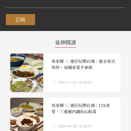
訂閱
延伸閱讀
吳家輝 ╳ 港仔玩樂台灣：曼谷泰式
快炒・這種泰菜不會做
2024-11-01 12:00:00
吳家輝 ╳ 港仔玩樂台灣：128食
堂・三重搬內湖的心暗喜
2024-09-06 12:00:00