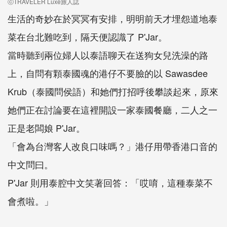
ⓒTRAVELER Luxe旅人誌
生活的奇妙在於冥冥有安排，明明前天才埋怨道地泰
菜在台北難吃到，隔天便認識了 P'Jar。
當時聽到兩位婦人以泰語聊天在送狗女兒洗澡的路
上，自問有顆泰國魂的港仔不要臉的以 Sawasdee
Krub（泰國問侯語）和她們打招呼後攀談起來，原來
她們正在討論要在這裡開設一家泰國餐廳，二人之一
正是老闆娘 P'Jar。
「會為台灣客人改良口味嗎？」港仔用帶香港口音的
中文問曰。
P'Jar 則用泰腔中文笑著回答：「哎唷，這種泰菜不
會煮啦。」