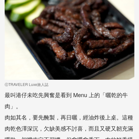
ⓒTRAVELER Luxe旅人誌
最叫港仔未吃先興奮是看到 Menu 上的「曬乾的牛
肉」。
肉如其名，要先醃製，再日曬，經油炸後上桌。這種
肉乾色澤深沉，欠缺美感不討喜，而且又硬又韌充滿