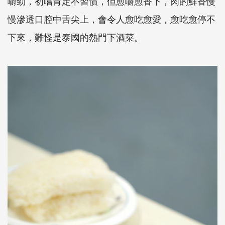
嚼勁，初嚐肯定不習慣，但愈嚼愈香下，肉的鮮香慢
慢滲透口腔中舌尖上，會令人愈吃愈愛，愈吃愈停不
下來，難怪是泰國的熱門下酒菜。