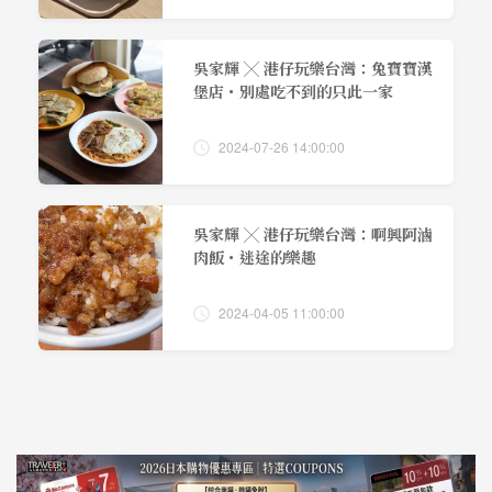
吳家輝 ╳ 港仔玩樂台灣：兔寶寶漢
堡店・別處吃不到的只此一家
2024-07-26 14:00:00
吳家輝 ╳ 港仔玩樂台灣：啊興阿滷
肉飯・迷途的樂趣
2024-04-05 11:00:00