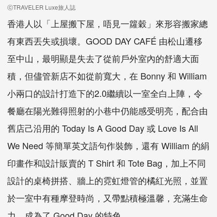
ⓒTRAVELER Luxe旅人誌
香港人以「上屋搬下屋，唔見一籮穀」來形容搬家總
有東西丟失或損壞。GOOD DAY CAFÉ 由松山遷移
至中山，最明顯是失去了從前戶外室內的舒適大面
積，但儘管新店不如從前寬大，在 Bonny 和 William
小兩口的設計打造下的2.0繼續以一室全白上陣，令
餐廳在陽光難得照射的小巷中仍能感受明亮，配合由
舊店己沿用的 Today Is A Good Day 或 Love Is All
We Need 等簡單英文語句作裝飾，還有 William 的絹
印畫作和設計販賣的 T Shirt 和 Tote Bag，加上不同
設計的桌椅拼搭、牆上的霓虹燈管的橘紅光照，並置
於一室中有種摩登時尚，又帶點積極溫馨，充滿生命
力，成為了 Good Day 的特色。