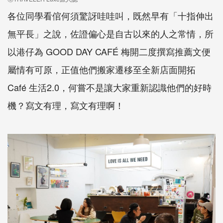
各位同學看倌何須驚訝哇哇叫，既然早有「十指伸出
無平長」之說，佐證偏心是自古以來的人之常情，所
以港仔為 GOOD DAY CAFÉ 梅開二度撰寫推薦文便
屬情有可原，正值他們搬家遷移至全新店面開拓
Café 生活2.0，何嘗不是讓大家重新認識他們的好時
機？寫文有理，寫文有理啊！