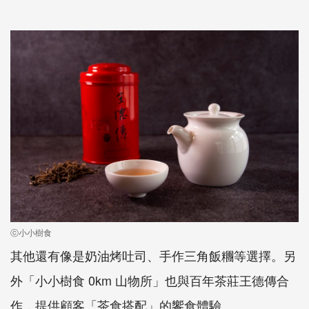
ⓒ小小樹食
其他還有像是奶油烤吐司、手作三角飯糰等選擇。另
外「小小樹食 0km 山物所」也與百年茶莊王德傳合
作，提供顧客「茶食搭配」的饗食體驗。