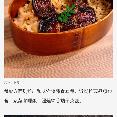
ⓒ小小樹食
餐點方面則推出和式洋食蔬食套餐。近期推薦品項包
含：蔬菜咖哩飯、照燒筍香茄子炊飯。