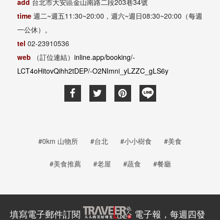
add
台北市大安區金山南路二段203巷34號
time
週二~週五11:30~20:00，週六~週日08:30~20:00（每週
一公休）。
tel
02-23910536
web
（訂位連結）
inline.app/booking/-
LCT4oHitovQihh2tDEP/-O2NImni_yLZZC_gLS6y
#0km 山物所
#台北
#小小樹食
#美食
#美食推薦
#老屋
#蔬食
#餐廳
填寫電子郵件訂閱
電子報，每週四發