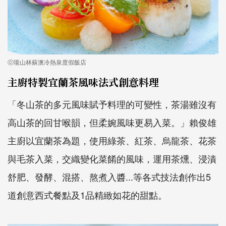
ⓒ瓏山林蘇澳冷熱泉度假飯店
主廚特製宜蘭茶風味法式創意料理
「冬山茶的多元風味賦予料理的可變性，茶湯雖沒有
高山茶的回甘喉韻，但柔婉風味更易入菜。」賴俊雄
主廚以宜蘭茶為題，使用綠茶、紅茶、烏龍茶、花茶
與毛茶入菜，交織變化菜餚的風味，運用茶燻、浸漬
舒肥、發酵、混搭、熬煮入醬...等各式技法創作出5
道創意西式餐點及1品精緻如花的甜點。