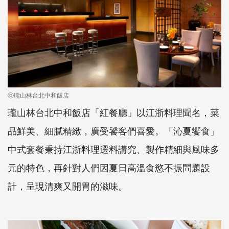
ⓒ瓏山林台北中和飯店
瓏山林台北中和飯店「紅餐廳」以江浙料理聞名，菜
品鮮美、細膩精緻，廣受饕客們喜愛。「沁夏饗食」
中式套餐秉持江浙料理選料講究、製作精細與風味多
元的特色，再針對人們因夏日高溫食慾不振問題設
計，呈現清爽又開胃的滋味。