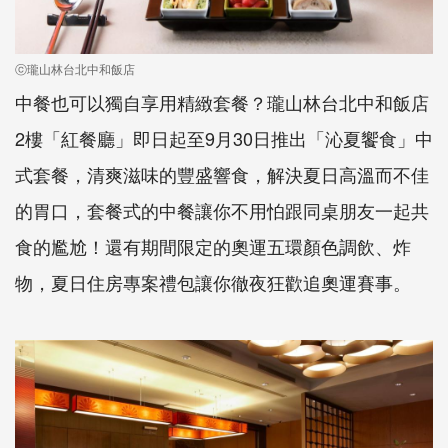
ⓒ瓏山林台北中和飯店
中餐也可以獨自享用精緻套餐？瓏山林台北中和飯店
2
樓「紅餐廳」即日起至
9
月
30
日推出「沁夏饗食」中
式套餐，清爽滋味的豐盛響食，解決夏日高溫而不佳
的胃口，套餐式的中餐讓你不用怕跟同桌朋友一起共
食的尷尬！還有期間限定的奧運五環顏色調飲、炸
物，夏日住房專案禮包讓你徹夜狂歡追奧運賽事。