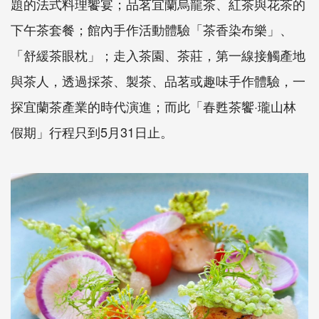
題的法式料理饗宴；品茗宜蘭烏龍茶、紅茶與花茶的
下午茶套餐；館內手作活動體驗「茶香染布樂」、
「舒緩茶眼枕」；走入茶園、茶莊，第一線接觸產地
與茶人，透過採茶、製茶、品茗或趣味手作體驗，一
探宜蘭茶產業的時代演進；而此「春甦茶饗·瓏山林
假期」行程只到5月31日止。