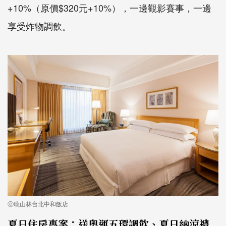
+10%（原價$320元+10%），一邊觀影賽事，一邊
享受炸物調飲。
ⓒ瓏山林台北中和飯店
夏日住房專案：送奧運五環調飲、夏日納涼禮