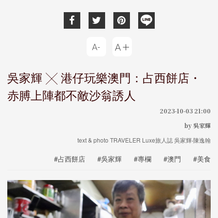
吳家輝 ╳ 港仔玩樂澳門：占西餅店・
赤膊上陣都不敵沙翁誘人
2023-10-03 21:00
by 吳家輝
text & photo TRAVELER Luxe旅人誌 吳家輝‧陳逸翰
#占西餅店
#吳家輝
#專欄
#澳門
#美食