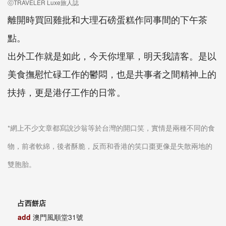
ⓒTRAVELER Luxe旅人誌
離開時買回雞批和大理石磅蛋糕作同事間的下午茶
點。
出外工作就是如此，今天你埋單，明天我請客。是以
美食撫慰忙碌工作的鬱悶，也是共事者之間精神上的
扶持，更是港仔工作的日常。
*網上不少文章都寫說沙翁等於台灣的開口笑，實情是兩種不同的食
物，前者軟綿，後者酥脆，反而和香港的笑口棗更像是失散兩地的
雙胞胎。
占西餅店
add
澳門風順堂31號