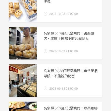
手禮
2023-10-23 18:00:00
吳家輝 ╳ 港仔玩樂澳門：占西餅
店・赤膊上陣都不敵沙翁誘人
2023-10-03 21:00:00
吳家輝 ╳ 港仔玩樂澳門：典當業展
示館・不能說的秘密
2023-09-13 21:00:00
吳家輝 ╳ 港仔玩樂澳門：珍榮咖啡