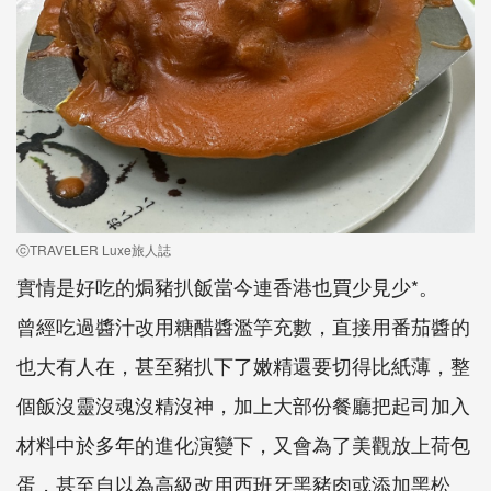
ⓒTRAVELER Luxe旅人誌
實情是好吃的焗豬扒飯當今連香港也買少見少*。
曾經吃過醬汁改用糖醋醬濫竽充數，直接用番茄醬的
也大有人在，甚至豬扒下了嫩精還要切得比紙薄，整
個飯沒靈沒魂沒精沒神，加上大部份餐廳把起司加入
材料中於多年的進化演變下，又會為了美觀放上荷包
蛋，甚至自以為高級改用西班牙黑豬肉或添加黑松