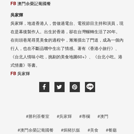
FB
澳門余榮記葡國餐
吳家輝
吳家輝，地道香港人，曾做過電台、電視節目主持和演員，現
在是幕後製作人。出生於香港，卻在台灣輾轉生活了20年。
在街頭巷尾尋覓美食的過程中，漸漸摸出了門道，成為一個內
行人，也在不斷品嚐中生出了情感。著有《香港小旅行》、
《台北人情味小吃，挑剔的美食地圖60+》、《台北小吃。港
式情書》等書。
FB
吳家輝
#勝利茶餐室
#吳家輝
#專欄
#澳門
#澳門余榮記葡國餐
#焗豬扒飯
#美食
#餐廳