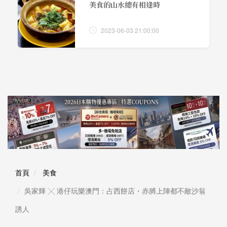
美食的山水總有相逢時
2023-06-03 21:00:00
首頁
美食
吳家輝 ╳ 港仔玩樂澳門：占西餅店・赤膊上陣都不敵沙翁
誘人