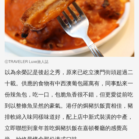
ⓒTRAVELER Luxe旅人誌
以為余榮記是後起之秀，原來已屹立澳門街頭超過二
十載。供應的食物有中西澳葡包羅萬有，同事點來一
份辣魚包，吃一口，包脆魚香很不錯，但更愛從前吃
到以整條魚呈然的豪氣。港仔的焗豬扒飯賣相佳，豬
排軟綿入味同樣味道好，配上店中新式裝潢的中產，
立即聯想到童年首吃焗豬扒飯在嘉頓餐廳的感覺高
尚，始終最懷念那份港式口味…