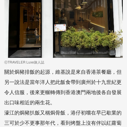
ⓒTRAVELER Luxe旅人誌
關於焗豬排飯的起源，維基說是來自香港茶餐廳，但
另一說法是當年洋人把此飯食帶到廣州於十九世紀更
令人信服，後來更輾轉傳到香港澳門兩地後各自發展
出口味相近的兩生花。
濠江的焗豬扒飯又稱焗骨飯，港仔初嚐在早已歇業的
三可於少不更事那年代，看到烤盤上沒有伴以紅蘿蔔