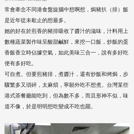
常會牽念不同港食盤旋腦中想啊想，焗豬扒（排）飯
是近年從未歇止的想最多。
她的好在於煎香的豬排吸收了醬汁的滋味，汁料用上
數種蔬菜製作味呈酸甜鹹鮮，來挖一口飯，炒飯的蛋
香飯香立時佔據空氣，如此美味三合一，說有多好吃
便有多好吃。
可自煮。但要煎豬排，煮醬汁，還有炒飯和烤焗，步
驟繁多又瑣碎，太麻煩，寧願外吃不想煮。台灣某些
港式茶餐廳能吃到，但為數不多，而且形神不似，味
道不像，於是明明想吃變成不吃也罷。