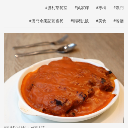
#勝利茶餐室
#吳家輝
#專欄
#澳門
#澳門余榮記葡國餐
#焗豬扒飯
#美食
#餐廳
ⓒTRAVELER Luxe旅人誌