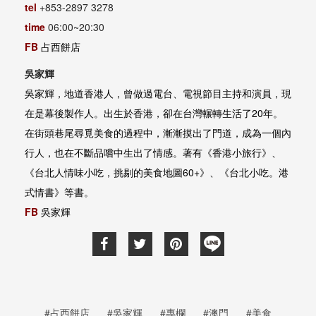
tel
+853-2897 3278
time
06:00~20:30
FB
占西餅店
吳家輝
吳家輝，地道香港人，曾做過電台、電視節目主持和演員，現
在是幕後製作人。出生於香港，卻在台灣輾轉生活了20年。
在街頭巷尾尋覓美食的過程中，漸漸摸出了門道，成為一個內
行人，也在不斷品嚐中生出了情感。著有《香港小旅行》、
《台北人情味小吃，挑剔的美食地圖60+》、《台北小吃。港
式情書》等書。
FB
吳家輝
#占西餅店
#吳家輝
#專欄
#澳門
#美食