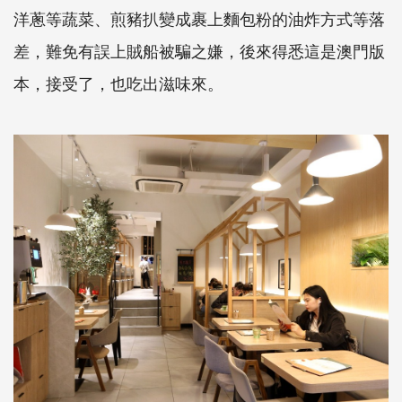
洋蔥等蔬菜、煎豬扒變成裹上麵包粉的油炸方式等落
差，難免有誤上賊船被騙之嫌，後來得悉這是澳門版
本，接受了，也吃出滋味來。