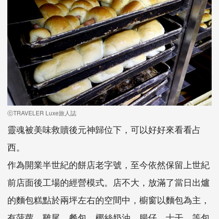
ⓒTRAVELER Luxe旅人誌
靈魂被美味救贖後元神歸位下，可以好好來看看占
西。
作為開業半世紀的餅店老字號，至今依然保留上世紀
前店面後工場的經營模式。店不大，放滿了當日出爐
的麵包糕點於兩坪左右的空間中，櫥窗以麵包為主，
有菠蘿、雞尾、餐包、椰絲奶油、腸仔、士干…等包