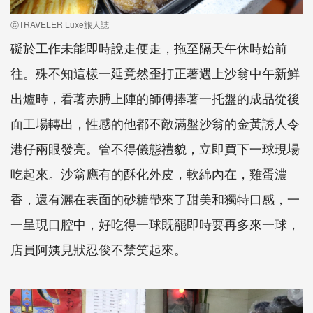
ⓒTRAVELER Luxe旅人誌
礙於工作未能即時說走便走，拖至隔天午休時始前
往。殊不知這樣一延竟然歪打正著遇上沙翁中午新鮮
出爐時，看著赤膊上陣的師傅捧著一托盤的成品從後
面工場轉出，性感的他都不敵滿盤沙翁的金黃誘人令
港仔兩眼發亮。管不得儀態禮貌，立即買下一球現場
吃起來。沙翁應有的酥化外皮，軟綿內在，雞蛋濃
香，還有灑在表面的砂糖帶來了甜美和獨特口感，一
一呈現口腔中，好吃得一球既罷即時要再多來一球，
店員阿姨見狀忍俊不禁笑起來。