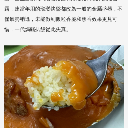
露，連當年用的琺瑯烤盤都改為一般的金屬盛器，不
僅氣勢稍遜，未能做到飯粒香脆和焦香效果更見可
惜，一代焗豬扒飯從此失真。