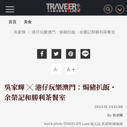
首頁
美食
吳家輝 ╳ 港仔玩樂澳門：焗豬扒飯・余榮記和勝利茶餐室
吳家輝 ╳ 港仔玩樂澳門：焗豬扒飯・
余榮記和勝利茶餐室
2023-11-24 11:00
by 吳家輝
text & photo TRAVELER Luxe 旅人誌 吳家輝‧陳逸翰