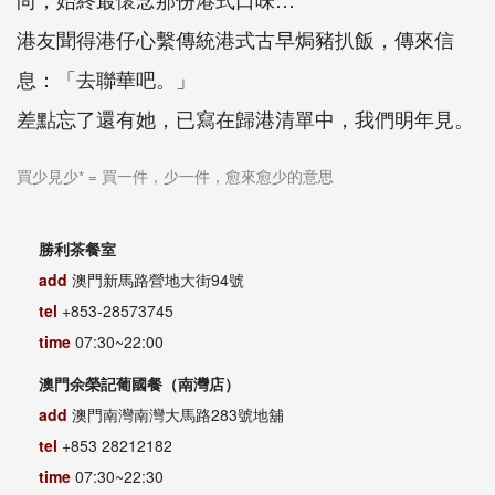
港友聞得港仔心繫傳統港式古早焗豬扒飯，傳來信
息：「去聯華吧。」
差點忘了還有她，已寫在歸港清單中，我們明年見。
買少見少* = 買一件，少一件，愈來愈少的意思
勝利茶餐室
add
澳門新馬路營地大街94號
tel
+853-28573745
time
07:30~22:00
澳門余榮記葡國餐（南灣店）
add
澳門南灣南灣大馬路283號地舖
tel
+853 28212182
time
07:30~22:30