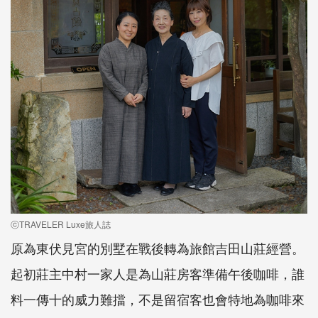
ⓒTRAVELER Luxe旅人誌
原為東伏見宮的別墅在戰後轉為旅館吉田山莊經營。
起初莊主中村一家人是為山莊房客準備午後咖啡，誰
料一傳十的威力難擋，不是留宿客也會特地為咖啡來