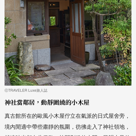
ⓒTRAVELER Luxe旅人誌
神社當鄰居，動靜圍繞的小木屋
真古館所在的歐風小木屋佇立在氣派的日式屋舍旁，
境內閒適中帶些肅靜的氛圍，彷彿走入了神社領地，