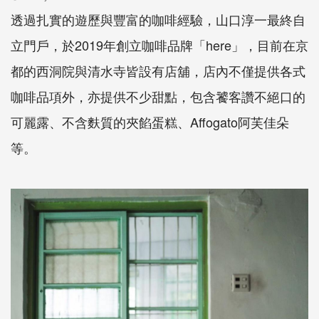
透過扎實的遊歷與豐富的咖啡經驗，山口淳一最終自
立門戶，於2019年創立咖啡品牌「here」，目前在京
都的西洞院與清水寺皆設有店舖，店內不僅提供各式
咖啡品項外，亦提供不少甜點，包含饕客讚不絕口的
可麗露、不含麩質的夾餡蛋糕、Affogato阿芙佳朵
等。