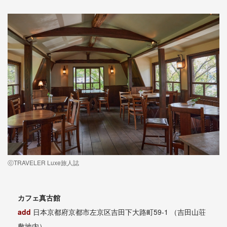
ⓒTRAVELER Luxe旅人誌
カフェ真古館
add
日本京都府京都市左京区吉田下大路町59-1 （吉田山荘
敷地内）