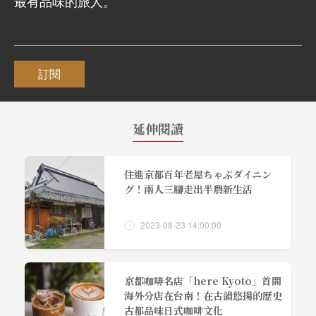
最有品味的旅人。
訂閱
延伸閱讀
住進京都百年老屋ちゃぶダイニン
グ！兩人三腳走出半農新生活
2023-08-23 14:00:00
京都咖啡名店「here Kyoto」首間
海外分店在台南！在古韻悠揚的歷史
古都品味日式咖啡文化