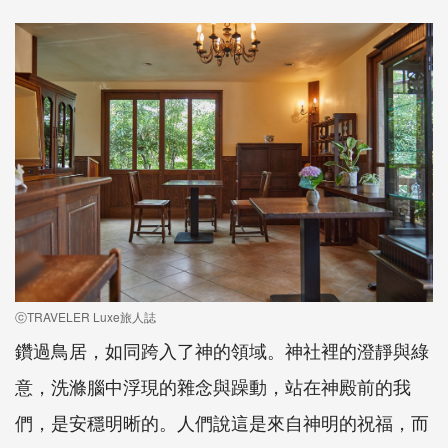
ⓒTRAVELER Luxe旅人誌
鑽過鳥居，如同跨入了神的領域。神社裡的澄靜與綠
意，洗滌腦中浮現的雜念與躁動，站在神殿前的我
們，是安穩明晰的。人們說這是來自神明的祝福，而