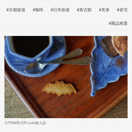
#京都旅遊
#咖啡
#日本旅遊
#真古館
#美食
#老宅
#雜誌精選
ⓒTRAVELER Luxe旅人誌