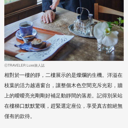
ⓒTRAVELER Luxe旅人誌
相對於一樓的靜，二樓展示的是燦爛的生機。洋溢在
枝葉的活力越過窗台，讓整個木色空間充斥光彩，牆
上的曖曖亮光剛剛好補足動靜間的落差。記得別呆站
在樓梯口默默驚嘆，趕緊選定座位，享受真古館絕無
僅有的款待。