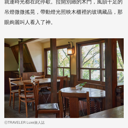
就連時光都在此停歇。拉開別緻的木門，風韻十足的
吊燈微微搖晃，帶動燈光照映木櫃裡的玻璃藏品，那
眼絢麗叫人看入了神。
ⓒTRAVELER Luxe旅人誌