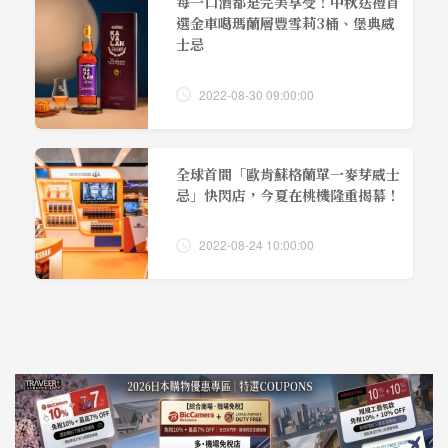
每一口酒都是完美享受！中秋送禮首
選金車噶瑪蘭層豐雪莉3桶、堡典威
士忌
2022-08-30 09:00:00
全球首間「歐肯蘇格蘭單一麥芽威士
忌」快閃店，今夏在桃機隆重揭幕！
2022-08-24 10:00:00