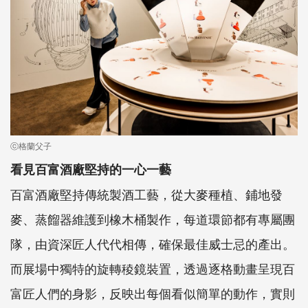
ⓒ格蘭父子
看見百富酒廠堅持的一心一藝
百富酒廠堅持傳統製酒工藝，從大麥種植、鋪地發
麥、蒸餾器維護到橡木桶製作，每道環節都有專屬團
隊，由資深匠人代代相傳，確保最佳威士忌的產出。
而展場中獨特的旋轉稜鏡裝置，透過逐格動畫呈現百
富匠人們的身影，反映出每個看似簡單的動作，實則