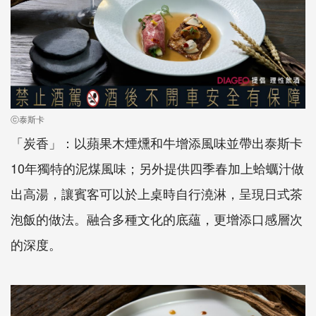
ⓒ泰斯卡
「炭香」：以蘋果木煙燻和牛增添風味並帶出泰斯卡
10年獨特的泥煤風味；另外提供四季春加上蛤蠣汁做
出高湯，讓賓客可以於上桌時自行澆淋，呈現日式茶
泡飯的做法。融合多種文化的底蘊，更增添口感層次
的深度。