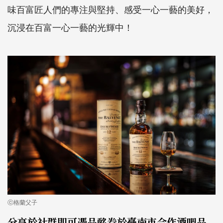
味百富匠人們的專注與堅持、感受一心一藝的美好，
沉浸在百富一心一藝的光輝中！
ⓒ格蘭父子
分享於社群即可憑品酩券於臺南市合作酒吧品