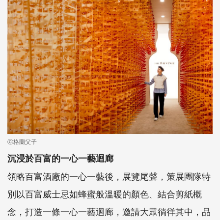
ⓒ格蘭父子
沉浸於百富的一心一藝迴廊
領略百富酒廠的一心一藝後，展覽尾聲，策展團隊特
別以百富威士忌如蜂蜜般溫暖的顏色、結合剪紙概
念，打造一條一心一藝迴廊，邀請大眾徜徉其中，品