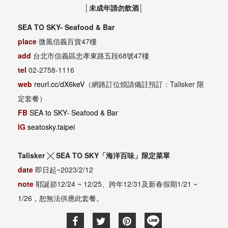
│未成年請勿飲酒│
SEA TO SKY- Seafood & Bar
place
微風信義百貨47樓
add
台北市信義區忠孝東路五段68號47樓
tel
02-2758-1116
web
reurl.cc/dX6keV
（網路訂位煩請備註預訂：Talisker 限
定套餐）
FB
SEA to SKY- Seafood & Bar
IG
seatosky.taipei
Talisker ╳ SEA TO SKY「海洋百味」限定菜單
date
即日起~2023/2/12
note
耶誕節12/24 ~ 12/25、跨年12/31及新春假期1/21 ~
1/26，恕無法供應此套餐。