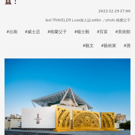
盒！
2022-12-29 17:00
text TRAVELER Luxe旅人誌·editor ／photo 格蘭父子
#台南
#威士忌
#格蘭父子
#楊士毅
#百富
#美術館
#藝文
#藝術家
#酒