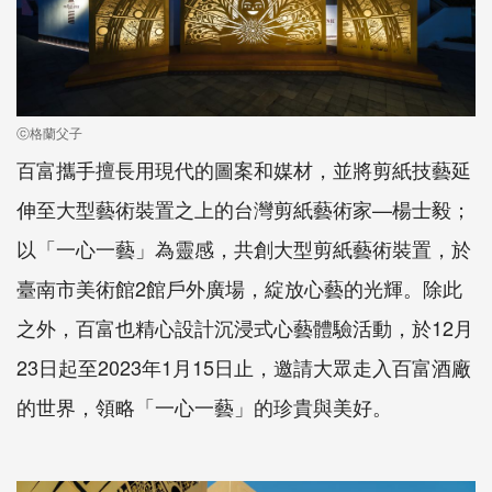
ⓒ格蘭父子
百富攜手擅長用現代的圖案和媒材，並將剪紙技藝延
伸至大型藝術裝置之上的台灣剪紙藝術家—楊士毅；
以「一心一藝」為靈感，共創大型剪紙藝術裝置，於
臺南市美術館2館戶外廣場，綻放心藝的光輝。除此
之外，百富也精心設計沉浸式心藝體驗活動，於12月
23日起至2023年1月15日止，邀請大眾走入百富酒廠
的世界，領略「一心一藝」的珍貴與美好。