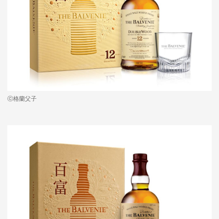
ⓒ格蘭父子