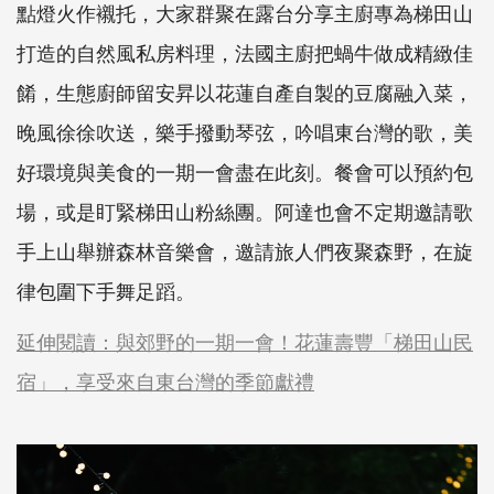
點燈火作襯托，大家群聚在露台分享主廚專為梯田山
打造的自然風私房料理，法國主廚把蝸牛做成精緻佳
餚，生態廚師留安昇以花蓮自產自製的豆腐融入菜，
晚風徐徐吹送，樂手撥動琴弦，吟唱東台灣的歌，美
好環境與美食的一期一會盡在此刻。餐會可以預約包
場，或是盯緊梯田山粉絲團。阿達也會不定期邀請歌
手上山舉辦森林音樂會，邀請旅人們夜聚森野，在旋
律包圍下手舞足蹈。
延伸閱讀：與郊野的一期一會！花蓮壽豐「梯田山民
宿」，享受來自東台灣的季節獻禮