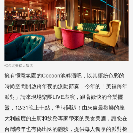
Ⓒ台北美福大飯店
擁有愜意氛圍的Cocoon池畔酒吧，以其繽紛色彩的
時尚空間開啟跨年夜的派動節奏，今年的「美福跨年
派對」請來現場樂團LIVE表演，跟著歡快的音樂擺
盪，12/31晚上十點，準時開趴！由來自最歡樂的義
大利國度的主廚和飲務專家帶來的美食美酒，讓您在
台灣跨年也有偽出國的體驗，提供每人獨享的派對餐