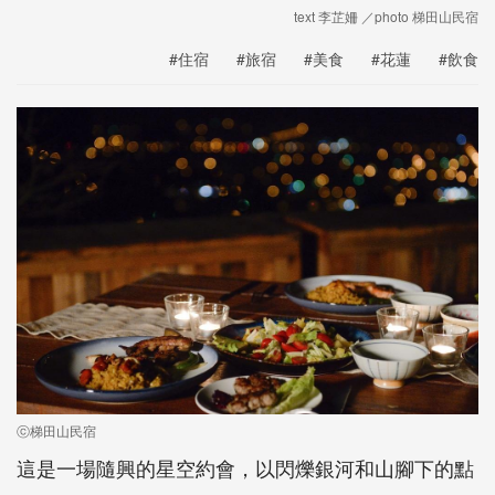
text 李芷姍 ／photo 梯田山民宿
#住宿
#旅宿
#美食
#花蓮
#飲食
ⓒ梯田山民宿
這是一場隨興的星空約會，以閃爍銀河和山腳下的點