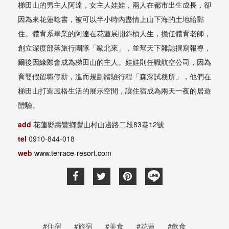
梯田山的男主人阿達，女主人娃娃，兩人在都市出生成長，卻
因為來花蓮唸書，被可以半小時內盡情上山下海的土地給黏
住。體育系畢業的阿達在花蓮展開斜槓人生，擔任體育老師，
創立深度部落旅行團隊「歐北來」，並幫天下雜誌撰寫報導，
爾後因緣際會成為梯田山的主人。娃娃則任職航空公司，因為
育嬰假留職停薪，進而規劃體驗行程「森深試務所」，他們在
梯田山打造風格生活的展示空間，讓住宿成為兩天一夜的居遊
體驗。
add
花蓮縣壽豐鄉豐山村山邊路二段83巷12號
tel
0910-844-018
web
www.terrace-resort.com
#住宿
#旅宿
#美食
#花蓮
#飲食