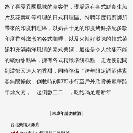
為了喜愛異國風味的食客們，現場還有各式鮮食生魚
片及花壽司等料理的日式料理區、特聘印度籍廚師所
帶來的印度料理區，以奶香十足的印度烤餅搭配多款
印度香料燉煮的各式咖哩，以及火辣好滋味的韓式菜
餚和充滿南洋風情的泰式美饌，最後是令人欲罷不能
的繽紛甜點區，擁有各式精緻塔餅糕點，走近便能聞
到濃郁又迷人的香甜，同時準備了跨年限定調酒供賓
客無限暢飲，倒數時刻即可步行至戶外欣賞美麗華跨
年煙火秀，一起倒數三二一，吃飽喝足迎新年！
│未成年請勿飲酒│
台北美福大飯店
add
台北市中山區樂群二路55號