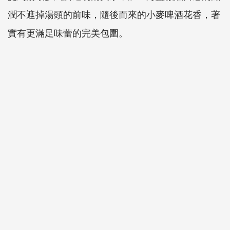
潤不遮掉湯頭的前味，隨後而來的小麥啤酒花香，著
實有更滿足味蕾的完美包圍。
│未成年請勿飲酒│
Le Ming
中山店
add
台北市中山區中山北路一段
135
巷
1
號
tel
02-2581-3501
time
11:30-23:00，
每週一公休。
#台北
#米其林
#美食
#飲食
#餐廳