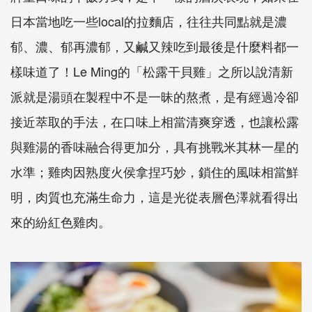
日本當地吃一些
local
的拉麵店，往往共同點就是濃
郁、濃、郁再濃郁，又鹹又辣吃到最後是什麼料都一
樣味道了！
Le Ming
的「松露干貝雞」之所以說清新
派就是湯頭在製程中不是一昧的熬煮，是有經過冷卻
接近萃取的手法，在口味上相當清爽穿透，也讓松露
與雞湯的香味融合得更加分，具有挑戰米其林一星的
水準；雞肉因熟度火侯拿捏巧妙，鎖住的風味相當鮮
明，肉質也充滿生命力，這是光從表層色澤就看得出
來的紛紅色雞肉。