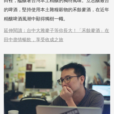
田裡，醞釀著台灣本土精釀的獨特風味。立志釀最台
的啤酒，堅持使用本土雜糧穀物的禾餘麥酒，在近年
精釀啤酒風潮中顯得獨樹一幟。
延伸閱讀：台中大雅麥子等你長大！「禾餘麥酒」在
田中盡情暢飲，享受收成之旅