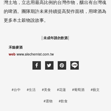
灣土地，立志用最高比例的台灣作物，釀出有台灣魂
的啤酒。團隊期許未來持續提高契作面積，用啤酒為
更多本土穀物說故事。
│未成年請勿飲酒│
禾餘麥酒
web
www.alechemist.com.tw
#台中
#生活
#美食
#花蓮
#葡萄酒
#藝文
#選物
#飲食