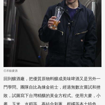
ⓒ禾餘麥酒
回到釀酒廠，把優質原物料釀成美味啤酒又是另外一
門學問。團隊自比為煉金術士，經過無數次嘗試和挫
敗，試圖寫下台灣精釀的黃金方程式。使用大麥，小
麥、玉米、水稻等，再結合刺蔥、柑橘等本土特色，