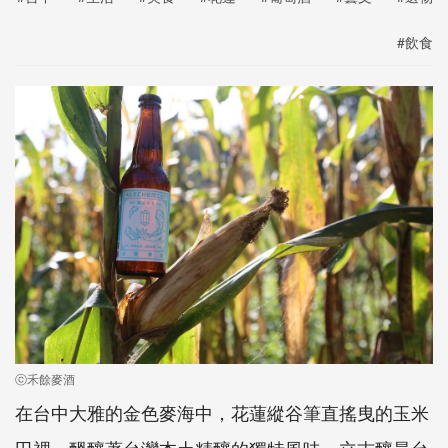
#飲食
ⓒ禾餘麥酒
在台中大雅的金色麥海中，花蓮縱谷筆直搖曳的玉米