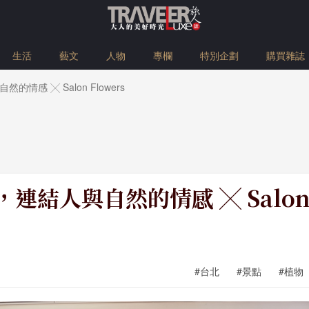
生活
藝文
人物
專欄
特別企劃
購買雜誌
情感 ╳ Salon Flowers
連結人與自然的情感 ╳ Salon F
#台北
#景點
#植物