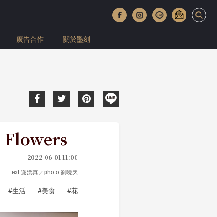
廣告合作
關於墨刻
lowers
2022-06-01 11:00
text 謝沅真／photo 劉曉天
#生活
#美食
#花