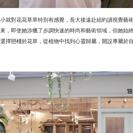
自小就對花花草草特別有感覺，長大後遠赴紐約讀視覺藝
走來，即使她涉獵了步調快速的時尚和藝術領域，但她始
是選擇戀棧於花草，從植物中找到心靈歸屬，開設專屬於
。