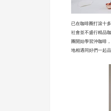
已在咖啡圈打滾十
社會並不盛行精品
團開始學習沖咖啡
地相遇同好們一起