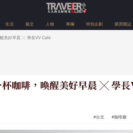
生活
藝文
人物
專欄
特別企劃
購買雜誌
好早晨 ╳ 學長VV Cafe
杯咖啡，喚醒美好早晨 ╳ 學長VV
#台北
#咖啡廳