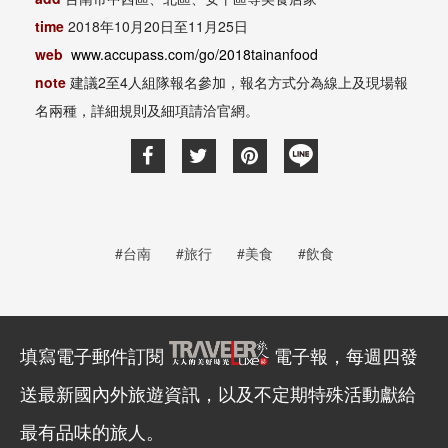
time
2018
年
10
月
20
日至
11
月
25
日
web
www.accupass.com/go/2018tainanfood
note
建議
2
至
4
人組隊報名參加，報名方式分為線上及現場報
名兩種，詳細規則及細項請洽官網。
#台南
#旅行
#美食
#飲食
填寫電子郵件訂閱
電子報，每週四發
送最新國內外旅遊資訊，以及不定期特殊活動獻給
最有品味的旅人。