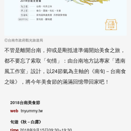
Ⓒ台南市政府觀光旅遊局
不管是離開台南，抑或是剛抵達準備開始美食之旅，
都不要忘了索取「旬情」：由台南地方誌專家「透南
風工作室」設計，以24節氣為主軸的《南旬－台南食
之味》，將今年美食節的滿滿回憶帶回家吧！
2018
台南美食節
web
tnyummy.tw
旬遊《秋－白露》
time
2018
年
9
月
15
日
09:30~19:30