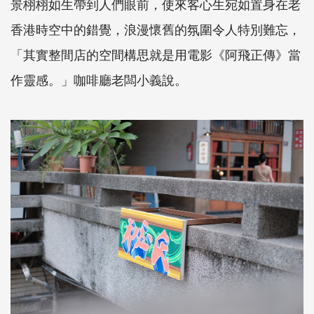
景栩栩如生帶到人們眼前，使來客心生宛如置身在老
香港時空中的錯覺，浪漫懷舊的氛圍令人特別難忘，
「其實整間店的空間構思就是用電影《阿飛正傳》當
作靈感。」咖啡廳老闆小義說。