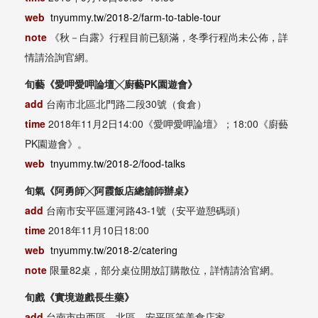
web
tnyummy.tw/2018-2/farm-to-table-tour
note
《秋－白露》行程目前已額滿，冬季行程尚未公佈，詳
情請洽詢官網。
旬藝《愛呷愛呷論壇╳廚藝
PK
園遊會》
add
台南市北區北門路二段
30
號（食倉）
time
2018
年
11
月
2
日
14:00
《愛呷愛呷論壇》；
18:00
《廚藝
PK
園遊會》。
web
tnyummy.tw/2018-2/food-talks
旬氣《阿勇師╳阿霞飯店總舖師辦桌》
add
台南市安平區運河路
43-1
號（安平遊憩碼頭）
time
2018
年
11
月
10
日
18:00
web
tnyummy.tw/2018-2/catering
note
限量
82
桌，部分桌位開放訂購散位，詳情請洽官網。
旬戲《實境遊戲長生藥》
add
台南市中西區、北區、安平區等美食店家