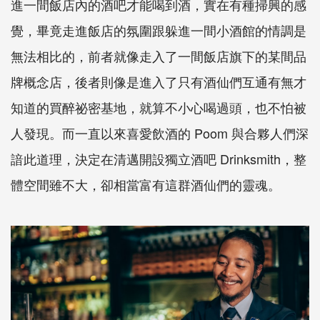
進一間飯店內的酒吧才能喝到酒，實在有種掃興的感
覺，畢竟走進飯店的氛圍跟躲進一間小酒館的情調是
無法相比的，前者就像走入了一間飯店旗下的某間品
牌概念店，後者則像是進入了只有酒仙們互通有無才
知道的買醉祕密基地，就算不小心喝過頭，也不怕被
人發現。而一直以來喜愛飲酒的
Poom
與合夥人們深
諳此道理，決定在清邁開設獨立酒吧
Drinksmith
，整
體空間雖不大，卻相當富有這群酒仙們的靈魂。