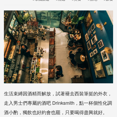
生活束縛因酒精而解放，試著褪去西裝筆挺的外衣，
走入男士們專屬的酒吧
Drinksmith
，點一杯個性化調
酒小酌，獨飲也好約會也罷，只要喝得盡興就好。