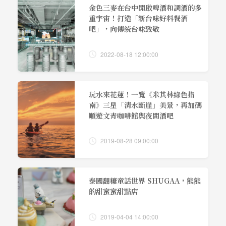
金色三麥在台中開啟啤酒和調酒的多
重宇宙！打造「新台味好料餐酒
吧」，向傳統台味致敬
2022-08-18 12:00:00
玩水來花蓮！一覽《米其林綠色指
南》三星「清水斷崖」美景，再加碼
順遊文青咖啡館與夜間酒吧
2019-08-28 09:00:00
泰國翻糖童話世界 SHUGAA，熊熊
的甜蜜蜜甜點店
2019-04-04 14:00:00