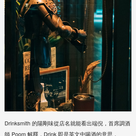
Drinksmith
的陽剛味從店名就能看出端倪，首席調酒
師
Poom
解釋，
Drink
即是英文中喝酒的意思，