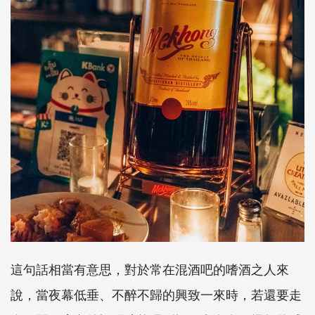
這句話相當有意思，對於常在混酒吧的嗜酒之人來
說，當夜幕低垂、不醉不歸的興致一來時，若還要走