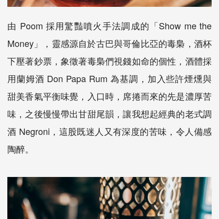
由
Poom
採用驚豔噴火手法調成的「
Show me the
Money
」，靈感源自於古巴與哥倫比亞的毒梟，酒杯
下壓著鈔票，象徵著毒梟們視錢如命的個性，酒體採
用蘭姆酒
Don Papa Rum
為基調，加入些許煙燻與
甜美香氣平衡味覺，入口時，席捲而來的先是濃厚苦
味，之後慢慢帶出甘甜尾韻，讓我想起經典的老式調
酒
Negroni
，這股既迷人又有深度的苦味，令人備感
陶醉。