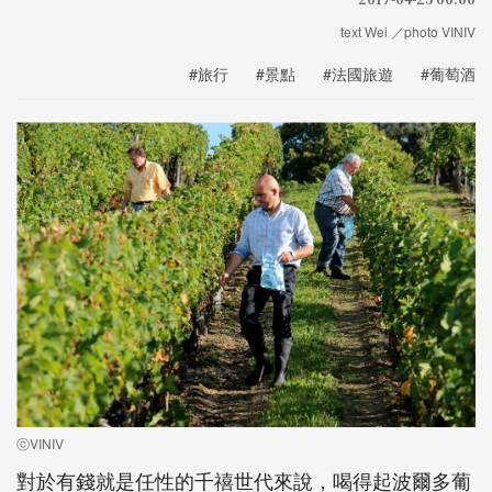
text Wei ／photo VINIV
#旅行
#景點
#法國旅遊
#葡萄酒
ⓒVINIV
對於有錢就是任性的千禧世代來說，喝得起波爾多葡