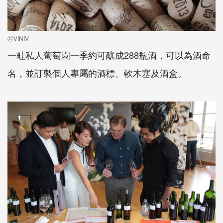
ⓒVINIV
一畦私人葡萄園一季約可釀成288瓶酒，可以為酒命
名，並訂製個人專屬的酒標、軟木塞及酒盒。