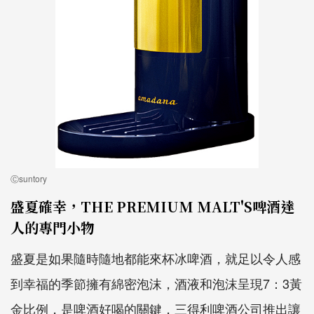
Ⓒsuntory
盛夏確幸，THE PREMIUM MALT'S啤酒達
人的專門小物
盛夏是如果隨時隨地都能來杯冰啤酒，就足以令人感
到幸福的季節擁有綿密泡沫，酒液和泡沫呈現7：3黃
金比例，是啤酒好喝的關鍵，三得利啤酒公司推出讓