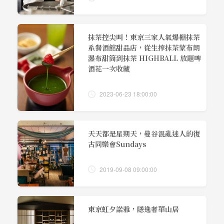
抹茶控尖叫！東京三家人氣爆棚抹茶
系餐酒館甜品店，從生搾抹茶蒙布朗
瀑布甜筒到抹茶 HIGHBALL 放題啤
酒花一次收藏
2023-06-23 18:00:00
天天都是星期天，曼谷混亂迷人的復
古同樂會Sundays
2019-09-08 09:00:00
東京虹夕諾雅，隱逸奢華山居