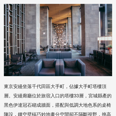
東京安縵坐落千代田區大手町，佔據大手町塔樓頂
層。安縵廊廳位於旅宿入口的塔樓33層，宮城縣產的
黑色伊達冠石砌成牆面，搭配與低調大地色系的桌椅
陳設，鏤空壁槅巧妙地畫分空間卻不隔斷視野，挑高