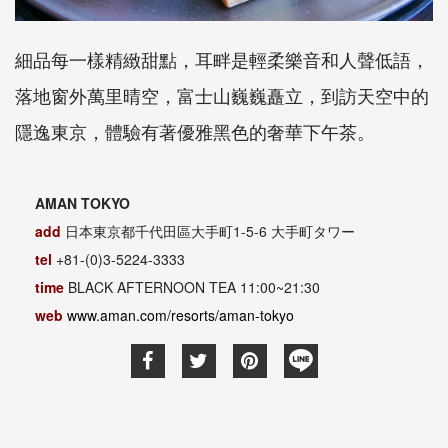
細品每一樣精緻甜點，耳畔是輕柔樂音和人聲低語，
落地窗外萬里晴空，富士山巍巍矗立，到訪天空中的
隱逸東京，體驗有著優雅黑色的奢華下午茶。
AMAN TOKYO
add
日本東京都千代田區大手町
1-5-6
大手町タワー
tel
+81-
(
0)3-5224-3333
time
BLACK AFTERNOON TEA 11:00~21:30
web
www.aman.com/resorts/aman-tokyo