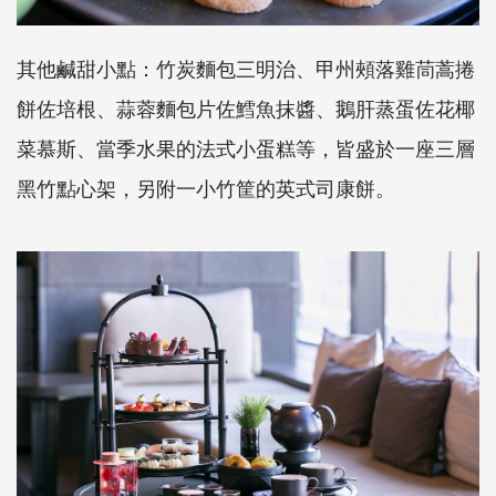
其他鹹甜小點：竹炭麵包三明治、甲州頰落雞茼蒿捲
餅佐培根、蒜蓉麵包片佐鱈魚抹醬、鵝肝蒸蛋佐花椰
菜慕斯、當季水果的法式小蛋糕等，皆盛於一座三層
黑竹點心架，另附一小竹筐的英式司康餅。