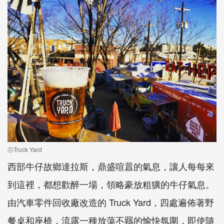
ⓒTruck Yard
西部牛仔故鄉達拉斯，鼎盛喧囂的氣息，讓人每每來
到這裡，都想歡醉一場，領略豪放粗獷的牛仔氣息。
由汽車零件回收廠改造的 Truck Yard，四處遍佈著野
餐桌和座椅，流露一種放蕩不羈的愉快氛圍，即使隨