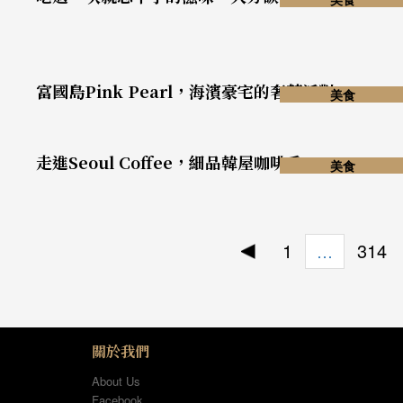
富國島Pink Pearl，海濱豪宅的奢華派對
美食
走進Seoul Coffee，細品韓屋咖啡香
美食
1
314
…
關於我們
About Us
Facebook