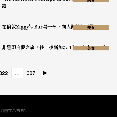
露
在倫敦Ziggy's Bar喝一杯，向大衛鮑伊致敬
美食
非黑即白夢之旅，住一夜新加坡 The Club Hotel
美食
322
387
…
，訂閱TRAVELER