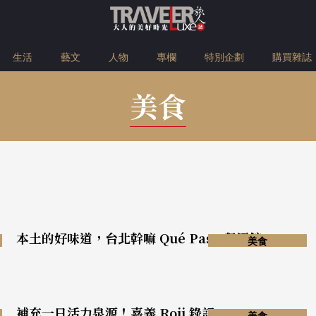
生活
藝文
人物
專欄
特別企劃
購買雜誌
美食
本土的好味道，台北幹嘛 Qué Pasa 餐酒館
美食
補充一日活力泉源！嘉義 Roji 錄記
美食