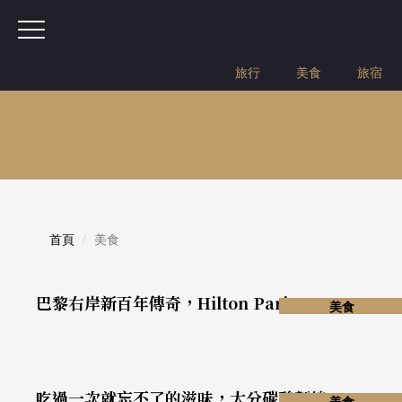
旅行
美食
旅宿
首頁
美食
巴黎右岸新百年傳奇，Hilton Paris Opera
美食
吃過一次就忘不了的滋味，大分碳酸麵線
美食