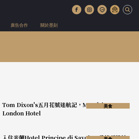
廣告合作
關於墨刻
Tom Dixon's五月花號迷航記，Mondrian
美食
London Hotel
入住米蘭Hotel Principe di Savoia，尋找頂級松
美食