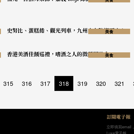
史努比、蛋糕捲、觀光列車，九州由布院逛不完！
美食
香港美酒佳餚巡禮，嗜酒之人的微醺園遊會
美食
315
316
317
318
319
320
321
訂閱電子報
立即填寫email
Luxe電子報