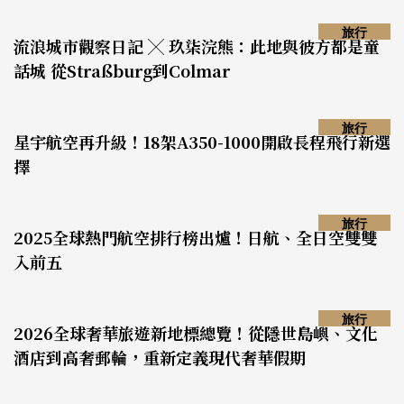
旅行
流浪城市觀察日記 ╳ 玖柒浣熊：此地與彼方都是童
話城 從Straßburg到Colmar
旅行
星宇航空再升級！18架A350-1000開啟長程飛行新選
擇
旅行
2025全球熱門航空排行榜出爐！日航、全日空雙雙
入前五
旅行
2026全球奢華旅遊新地標總覽！從隱世島嶼、文化
酒店到高奢郵輪，重新定義現代奢華假期