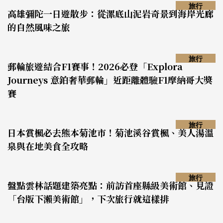
旅行
高雄彌陀一日遊散步：從漯底山泥岩奇景到海岸光廊
的自然風味之旅
旅行
郵輪旅遊結合F1賽事！2026必登「Explora
Journeys 意鉑奢華郵輪」近距離體驗F1摩納哥大獎
賽
旅行
日本賞楓必去熊本菊池市！菊池溪谷賞楓、美人湯溫
泉與在地美食全攻略
旅行
盤點雲林話題建築亮點：前訪首座縣級美術館、見證
「台版下瀨美術館」，下次旅行就這樣排