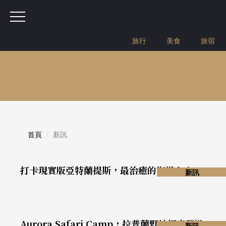
旅行
美食
旅宿
首頁
新訊
打卡現實版亞特蘭提斯，最治癒的海洋之心3+
新訊
Aurora Safari Camp，拉普蘭野地極光獵遊
新訊