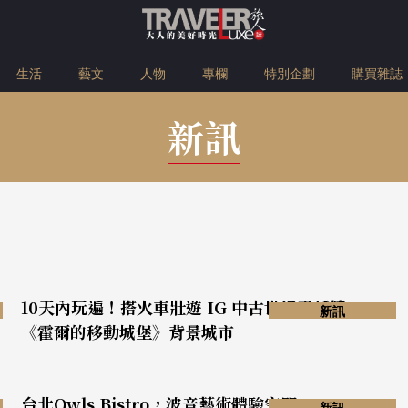
生活
藝文
人物
專欄
特別企劃
購買雜誌
新訊
10天內玩遍！搭火車壯遊 IG 中古世紀童話鎮、
新訊
《霍爾的移動城堡》背景城市
台北Owls Bistro，波音藝術體驗空間
新訊