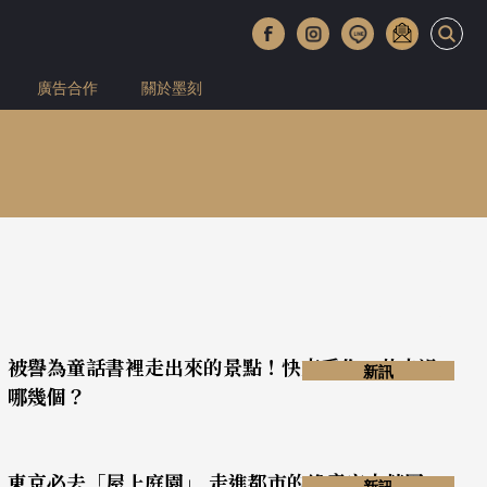
廣告合作
關於墨刻
被譽為童話書裡走出來的景點！快來看你一共去過
新訊
哪幾個？
東京必去「屋上庭園」 走進都市的綠意空中花園
新訊