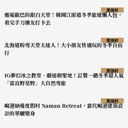
度假村
邂逅歐巴的銀白天堂！韓國江原道冬季旅遊懶人包，
看完手刀揪友打卡去
度假村
北海道粉雪天堂太迷人！大小朋友皆適玩的冬季自由
行
度假村
IG夢幻冰之教堂、劇迷朝聖地！訂製一趟冬季超人氣
「富良野星野」大自然雪旅
度假村
峴港納曼度假村 Naman Retreat，當代峴港建築設
計的華麗變身