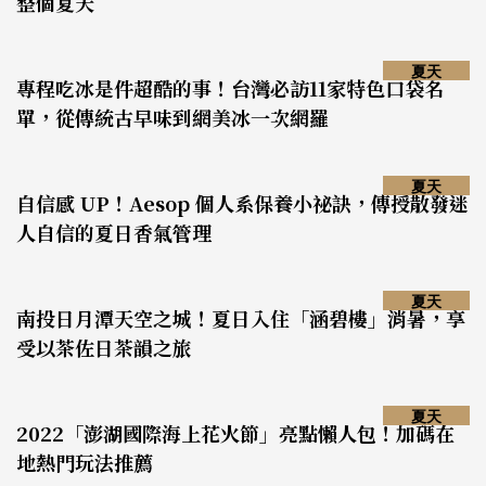
整個夏天
夏天
專程吃冰是件超酷的事！台灣必訪11家特色口袋名
單，從傳統古早味到網美冰一次網羅
夏天
自信感 UP！Aesop 個人系保養小祕訣，傳授散發迷
人自信的夏日香氣管理
夏天
南投日月潭天空之城！夏日入住「涵碧樓」消暑，享
受以茶佐日茶韻之旅
夏天
2022「澎湖國際海上花火節」亮點懶人包！加碼在
地熱門玩法推薦