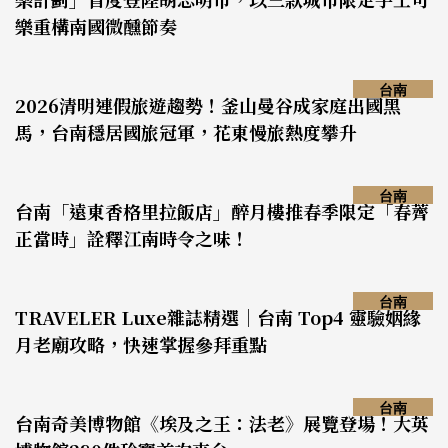
樂重構南國微醺節奏
台南
2026清明連假旅遊趨勢！釜山曼谷成家庭出國黑
馬，台南穩居國旅冠軍，花東慢旅熱度攀升
台南
台南「遠東香格里拉飯店」醉月樓推春季限定「春薺
正當時」詮釋江南時令之味！
台南
TRAVELER Luxe雜誌精選｜台南 Top4 靈驗姻緣
月老廟攻略，快速掌握參拜重點
台南
台南奇美博物館《埃及之王：法老》展覽登場！大英