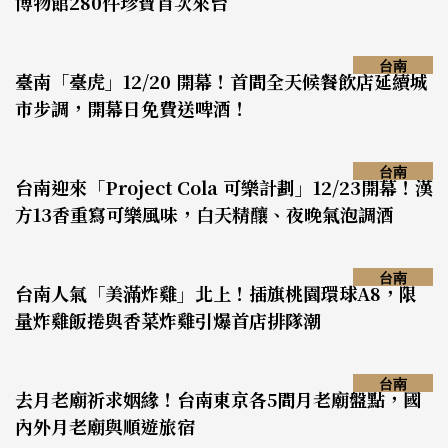
博物館280件珍寶首次來台
台南
臺南「臺虎」12/20 開幕！首間全天候餐飲店延續城
市步調，開幕日免費送啤酒！
台南
台南迎來「Project Cola 可樂計劃」12/23開幕！漢
方13香重寫可樂風味，白天精釀、夜晚氣泡調酒
台南
台南人氣「美滿炸雞」北上！插旗桃園環球A8，限
量炸雞飯捲與香菜炸雞引爆首店排隊潮
台南
去月老廟祈求姻緣！台南東京各5間月老廟盤點，國
內外月老廟與順遊旅宿