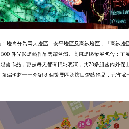
南！燈會分為兩大燈區—安平燈區及高鐵燈區，「高鐵燈區」於 
，將近 300 件光影燈藝作品閃耀台灣。高鐵燈區策展包含：
燈藝作品，更是每天都有精彩表演，共70多組國內外傑
演。下面編輯將一一介紹 3 個策展區及炫目燈藝作品，元宵