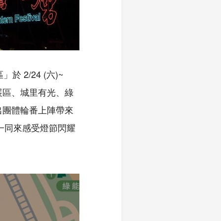
2/24 (六)~
主展區、城里有光、綠
出團體輪番上陣帶來
節一同來感受燈節閃耀