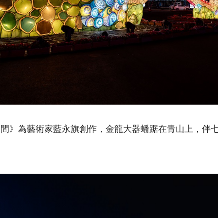
山間》為藝術家藍永旗創作，金龍大器蟠踞在青山上，伴