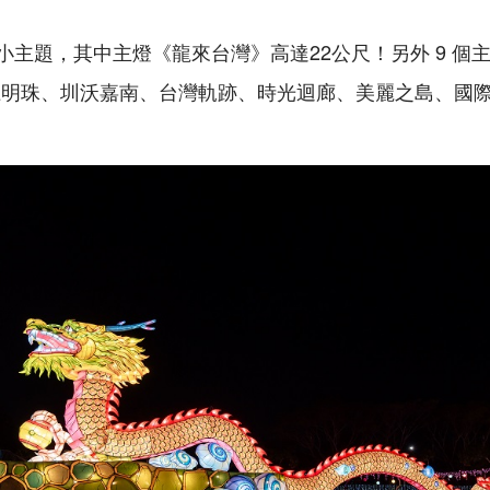
個小主題，其中主燈《龍來台灣》高達22公尺！另外 9 
上明珠、圳沃嘉南、台灣軌跡、時光迴廊、美麗之島、國