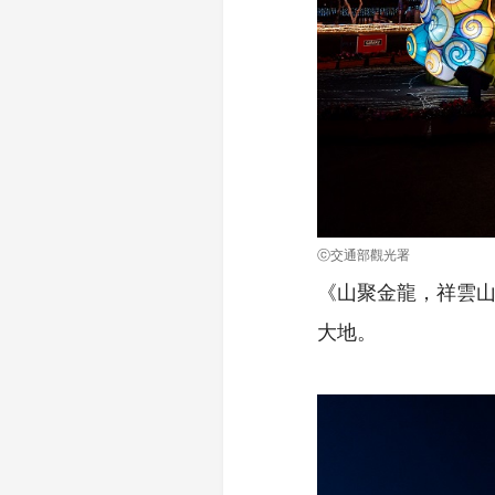
ⓒ交通部觀光署
《山聚金龍，祥雲
大地。