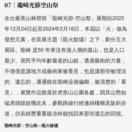
07｜龍崎光節空山祭
全台最美山林燈節「龍崎光節
-
空山祭」展期自
2023
年
12
月
24
日起至
2024
年
2
月
18
日，本屆以「火」做為
發想元素，在策展主題《龍火餘燼》之下，劃分五大
展區。龍崎 是
50
年來沒有過⼈潮的孤⼭，也是⼈⼝
最少、居⺠平均年齡最老的⼭鎮，透過藝術的⼒量，
不僅僅是讓地⽅或藝術家被看⾒，也是讓那些被埋沒
的、遺忘的，通通能在龍崎這個偏鄉，被清楚的「看
⾒」，展覽作品散落於虎形山公園各處，因其山勢如
猛虎雄踞故獲此名，參觀路線行經連綿樓梯及陡斜步
道，仿若經歷重重跋涉終能找回來那些遺忘的回憶。
龍崎光節：空⼭祭—龍火餘燼