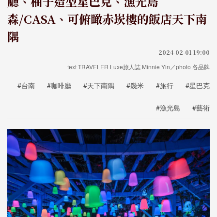
廳、柚子造型星巴克、漁光島
森/CASA、可俯瞰赤崁樓的飯店天下南
隅
2024-02-01 19:00
text TRAVELER Luxe旅人誌 Minnie Yin／photo 各品牌
#台南
#咖啡廳
#天下南隅
#幾米
#旅行
#星巴克
#漁光島
#藝術