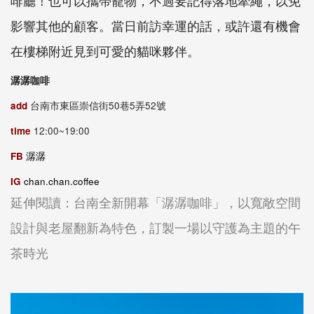
啡廳！也可以攜帶寵物，不過要記得落地牽繩，以免
影響其他的顧客。當日前訪幸運的話，或許還有機會
在樓梯附近見到可愛的貓咪夥伴。
潺潺咖啡
add
台南市東區崇信街50巷5弄52號
time
12:00~19:00
FB
潺潺
IG
chan.chan.coffee
延伸閱讀：台南全新開幕「潺潺咖啡」，以寬敞空間
設計與老屋翻新為特色，訂製一場以守護為主題的午
茶時光