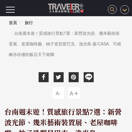
首頁
旅行
台南週末遊！質感旅行景點7選：新營波光節、幾米藝術裝
置展、老屋咖啡廳、柚子造型星巴克、漁光島 森/CASA、可俯
瞰赤崁樓的飯店天下南隅
台南週末遊！質感旅行景點7選：新營
波光節、幾米藝術裝置展、老屋咖啡