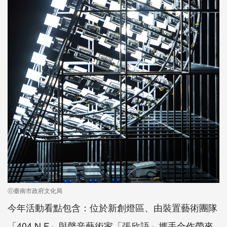
ⓒ臺南市政府文化局
今年活動看點包含：位於新創燈區、由裝置藝術團隊
「404 N.F」與聲音藝術家「張欣語」攜手合作帶來