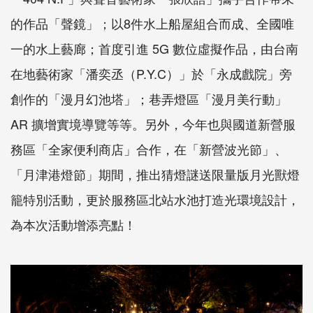
的作品「聲鏡」；以8件水上船屋組合而成、全國唯
一的水上藝廊；首度引進 5G 數位虛擬作品，由台南
在地藝術家「潘奕丞（P.Y.C）」於「永成戲院」旁
創作的「漫月幻池塔」；巷弄燈區「漫月美行動」
AR 擴增實境導覽等等。另外，今年也與國道新營服
務區「全家便利商店」合作，在「新營波光節」、
「月津港燈節」期間，推出猜燈謎送限量版月光獸燈
籠特別活動，更於服務區北站水池打造光環境設計，
為本次活動增添亮點！