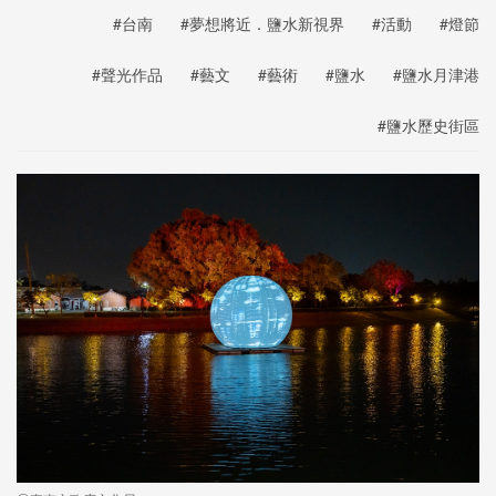
#台南
#夢想將近．鹽水新視界
#活動
#燈節
#聲光作品
#藝文
#藝術
#鹽水
#鹽水月津港
#鹽水歷史街區