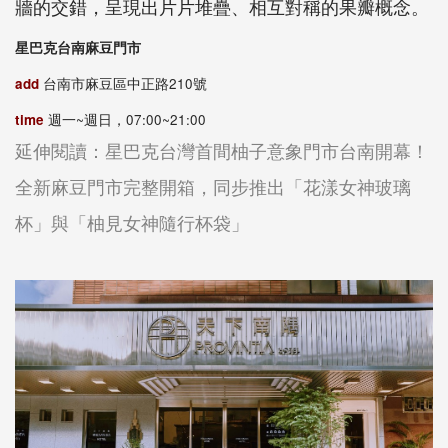
牆的交錯，呈現出片片堆疊、相互對稱的果瓣概念。
星巴克台南麻豆門市
add
台南市麻豆區中正路210號
time
週一~週日，07:00~21:00
延伸閱讀：星巴克台灣首間柚子意象門市台南開幕！
全新麻豆門市完整開箱，同步推出「花漾女神玻璃
杯」與「柚見女神隨行杯袋」