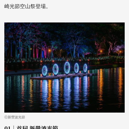
崎光節空山祭登場。
ⓒ新營波光節
01｜首屆 新營波光節