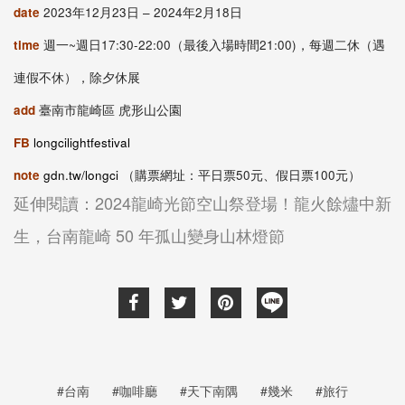
date
2023
年
12
⽉
23
⽇
– 2024
年
2
⽉
18
⽇
time
週⼀~週⽇
17:30-22:00
（最後入場時間
21:00)，
每週⼆休（遇
連假不休），除夕休展
add
臺南市龍崎區 虎形⼭公園
FB
longcilightfestival
note
gdn.tw/longci
（購票網址：平日票50元、假日票100元
）
延伸閱讀：2024龍崎光節空山祭登場！龍火餘燼中新
生，台南龍崎 50 年孤山變身山林燈節
#台南
#咖啡廳
#天下南隅
#幾米
#旅行