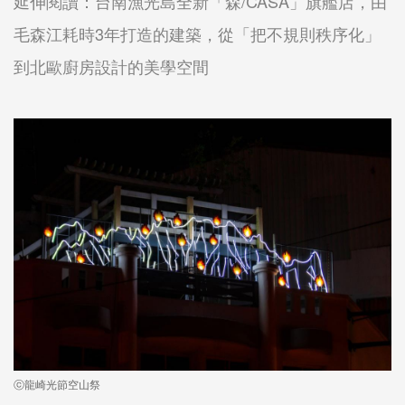
延伸閱讀：台南漁光島全新「森/CASA」旗艦店，由
毛森江耗時3年打造的建築，從「把不規則秩序化」
到北歐廚房設計的美學空間
ⓒ龍崎光節空山祭