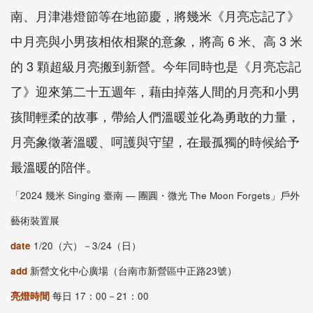
南、月津港燈節等在地節慶，將幾米《月亮忘記了》
中月亮與小男孩相依相聚的意象，將高 6 米、高 3 米
的 3 顆超級月亮搬到新營。今年同時也是《月亮忘記
了》迎來第二十五週年，藉由掉落人間的月亮和小男
孩間輕柔的故事，帶給人們溫暖並化為勇敢的力量，
月亮象徵著溫暖、呵護與守望，在最孤獨的時候給予
最溫暖的陪伴。
「2024 幾米 Singing 臺南 — 團圓・微光 The Moon Forgets」戶外
藝術裝置展
date
1/20（六）－3/24（日）
add
新營文化中心廣場（台南市新營區中正路23號）
亮燈時間
每日 17：00－21：00