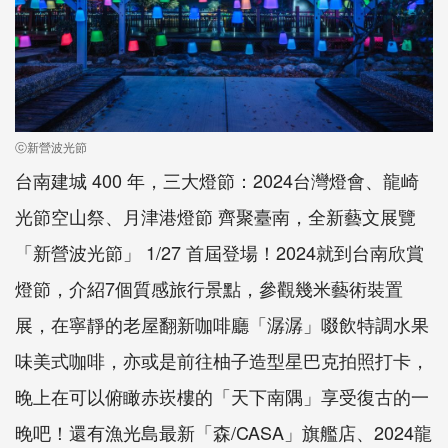
ⓒ新營波光節
台南建城 400 年，三大燈節：2024台灣燈會、龍崎
光節空山祭、月津港燈節 齊聚臺南，全新藝文展覽
「新營波光節」 1/27 首屆登場！2024就到台南欣賞
燈節，介紹7個質感旅行景點，參觀幾米藝術裝置
展，在寧靜的老屋翻新咖啡廳「潺潺」啜飲特調水果
味美式咖啡，亦或是前往柚子造型星巴克拍照打卡，
晚上在可以俯瞰赤崁樓的「天下南隅」享受復古的一
晚吧！還有漁光島最新「森/CASA」旗艦店、2024龍