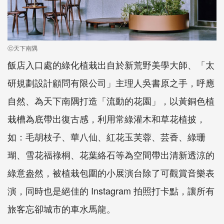
ⓒ天下南隅
飯店入口處的綠化植栽出自於新荒野美學大師、「太
研規劃設計顧問有限公司」主理人吳書原之手，呼應
自然、為天下南隅打造「流動的花園」，以黃銅色植
栽槽為底帶出復古感，利用常綠灌木和草花植披，
如：毛胡枝子、華八仙、紅花玉芙蓉、芸香、綠珊
瑚、雪花福祿桐、花葉絡石等為空間帶出清新透涼的
綠意盎然，被植栽包圍的小展演台除了可觀賞音樂表
演，同時也是絕佳的 Instagram 拍照打卡點，讓所有
旅客忘卻城市的車水馬龍。