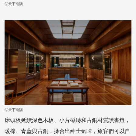
ⓒ天下南隅
ⓒ天下南隅
床頭板延續深色木板、小片磁磚和古銅材質讀書燈，
暖棕、青藍與古銅，揉合出紳士氣味，旅客們可以自