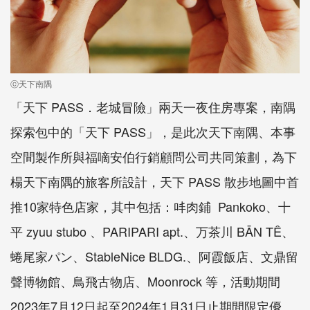
ⓒ天下南隅
「天下 PASS．老城冒險」兩天一夜住房專案，南隅
探索包中的「天下 PASS」，是此次天下南隅、本事
空間製作所與福嘀安伯行銷顧問公司共同策劃，為下
榻天下南隅的旅客所設計，天下 PASS 散步地圖中首
推10家特色店家，其中包括：㕩肉鋪 Pankoko、十
平 zyuu stubo 、PARIPARI apt.、万茶川 BĀN TÊ、
蜷尾家パン、StableNice BLDG.、阿霞飯店、文鼎留
聲博物館、鳥飛古物店、Moonrock 等，活動期間
2023年7月12日起至2024年1月31日止期間限定優