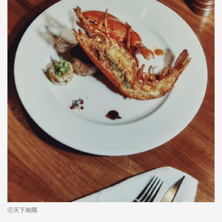
ⓒ天下南隅