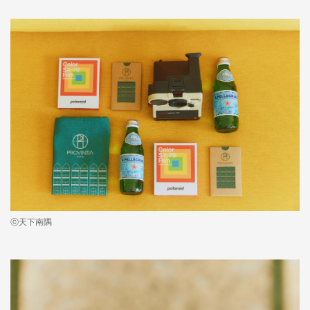
ⓒ天下南隅