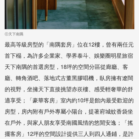
ⓒ天下南隅
最高等級房型的「南隅套房」位在12樓，曾有兩任元
首下榻，為許多企業家、學界泰斗、娛樂圈明星旅宿
天下南隅的首選房型，18坪的空間分區從廊廳、客
廳、轉角酒吧、落地式古董黑膠唱機，臥房擁有遼闊
的視野，坐擁天下直接挑望赤崁樓、感受輕奢華的舒
適享受；「豪華客房」室內約10坪是館內最受歡迎的
房型，房內附有戶外專屬小陽台，提著府城蚊香袋坐
在戶外，與家人朋友享受南國風情的悠閒安逸；「搖
擺客房」12坪的空間設計提供三人到四人通鋪，是許