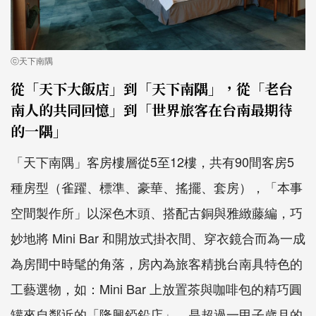
ⓒ天下南隅
從「天下大飯店」到「天下南隅」，從「老台
南人的共同回憶」到「世界旅客在台南最期待
的一隅」
「天下南隅」客房樓層從5至12樓，共有90間客房5
種房型（雀躍、標準、豪華、搖擺、套房），「本事
空間製作所」以深色木頭、搭配古銅與雅緻藤編，巧
妙地將 Mini Bar 和開放式掛衣間、穿衣鏡合而為一成
為房間中時髦的角落，房內為旅客精挑台南具特色的
工藝選物，如：Mini Bar 上放置茶與咖啡包的精巧圓
罐來自鄰近的「隆興錏鉛店」，是超過一甲子歲月的