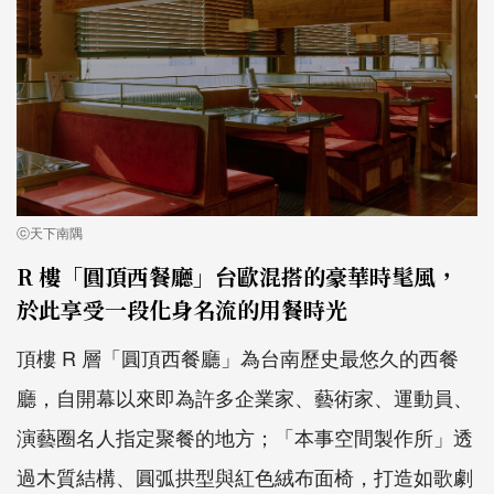
ⓒ天下南隅
R 樓「圓頂西餐廳」台歐混搭的豪華時髦風，
於此享受一段化身名流的用餐時光
頂樓 R 層「圓頂西餐廳」為台南歷史最悠久的西餐
廳，自開幕以來即為許多企業家、藝術家、運動員、
演藝圈名人指定聚餐的地方；「本事空間製作所」透
過木質結構、圓弧拱型與紅色絨布面椅，打造如歌劇