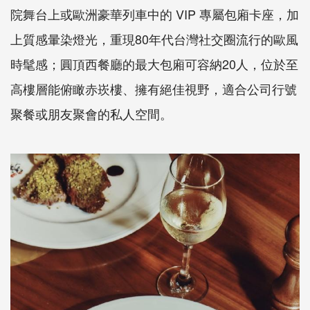
院舞台上或歐洲豪華列車中的 VIP 專屬包廂卡座，加
上質感暈染燈光，重現80年代台灣社交圈流行的歐風
時髦感；圓頂西餐廳的最大包廂可容納20人，位於至
高樓層能俯瞰赤崁樓、擁有絕佳視野，適合公司行號
聚餐或朋友聚會的私人空間。