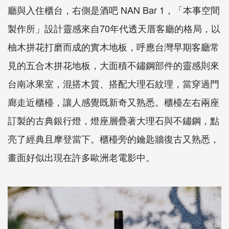
廳與入住櫃台，右側是酒吧 NAN Bar 1，「本事空間
製作所」設計靈感來自70年代透天厝客廳的格局，以
柚木拼花打磨而成的實木地板，呼應台灣早期客廳常
見的五合木拼花地板，大面積不鏽鋼部件的靈感則來
台南冰果室，混搭木質、搭配大理石紋理，當穿過門
廊走近櫃檯，讓人感覺既新奇又熟悉。櫃檯左右兩座
訂製的古典銀行燈，燈座層疊著大理石與不鏽鋼，點
亮了經典且摩登當下。櫃檯旁的鑰匙牆復古又熟悉，
畫面好似出現在許多歐洲老電影中。