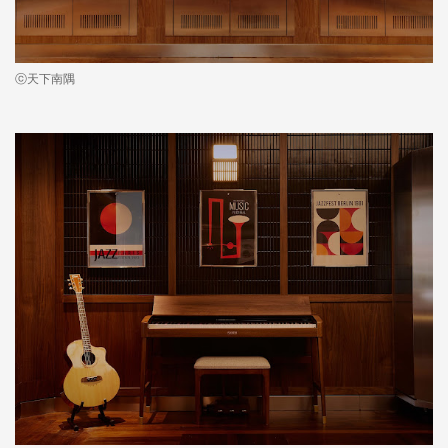
ⓒ天下南隅