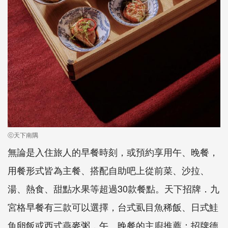
ⓒ天下南隅
無論是入住旅人的早餐時刻，或預約享用午、晚餐，
用餐形式皆為主餐、搭配自助吧上從前菜、沙拉、
湯、熱食、甜點水果等超過30款餐點。天下招牌．九
宮格早餐有三款可以選擇，台式虱目魚稀飯、日式鮭
魚卵飯或西式燕麥粥，午、晚餐的主廚推薦：招牌德