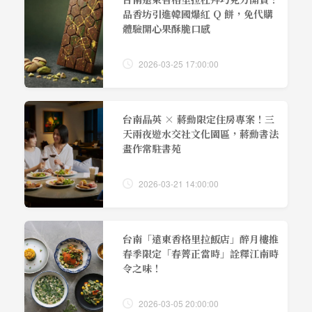
品香坊引進韓國爆紅 Q 餅，免代購
體驗開心果酥脆口感
2026-03-25 17:00:00
台南晶英 × 蔣勳限定住房專案！三
天兩夜遊水交社文化園區，蔣勳書法
畫作常駐書苑
2026-03-21 14:00:00
台南「遠東香格里拉飯店」醉月樓推
春季限定「春薺正當時」詮釋江南時
令之味！
2026-03-05 20:00:00