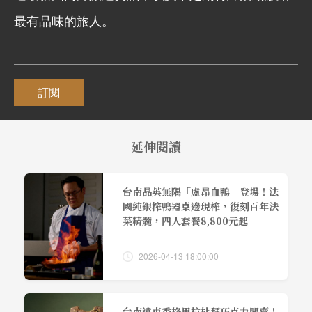
最有品味的旅人。
訂閱
延伸閱讀
台南晶英無隅「盧昂血鴨」登場！法
國純銀榨鴨器桌邊現榨，復刻百年法
菜精髓，四人套餐8,800元起
2026-04-13 18:00:00
台南遠東香格里拉杜拜巧克力開賣！