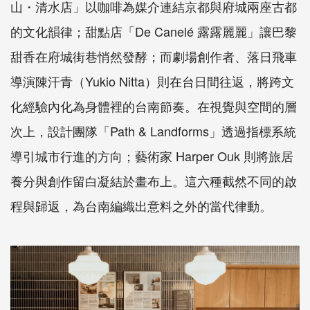
山・清水店」以咖啡為媒介連結京都與府城兩座古都
的文化韻律；甜點店「De Canelé 露露麗麗」讓巴黎
甜香在府城街巷悄然發酵；而劇場創作者、落日飛車
導演陳汗青（Yukio Nitta）則在台日間往返，將跨文
化經驗內化為身體裡的台南節奏。在視覺與空間的層
次上，設計團隊「Path & Landforms」透過指標系統
導引城市行進的方向；藝術家 Harper Ouk 則將旅居
養分與創作留白凝結於畫布上。這六種截然不同的啟
程與歸返，為台南編織出意料之外的當代律動。