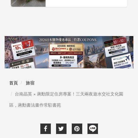
首頁
旅宿
台南晶英 × 蔣勳限定住房專案！三天兩夜遊水交社文化園
區，蔣勳書法畫作常駐書苑