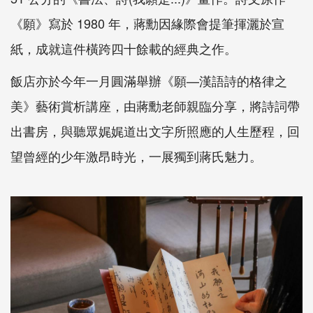
《願》寫於 1980 年，蔣勳因緣際會提筆揮灑於宣
紙，成就這件橫跨四十餘載的經典之作。
飯店亦於今年一月圓滿舉辦《願—漢語詩的格律之
美》藝術賞析講座，由蔣勳老師親臨分享，將詩詞帶
出書房，與聽眾娓娓道出文字所照應的人生歷程，回
望曾經的少年激昂時光，一展獨到蔣氏魅力。