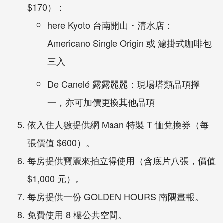
$170）：
here Kyoto 台南開山・清水店：
Americano Single Origin 或 濾掛式咖啡包
三入
De Canelé 露露麗麗：現場塔類品項擇
一，亦可加價更換其他品項
依入住人數提供網 Maan 特製 T 恤兌換券（每
張價值 $600）。
每房提供寶麗來拍立得使用（含底片八張，價值
$1,000 元）。
每房提供一份 GOLDEN HOURS 南隅畫報。
免費使用 8 樓公共空間。