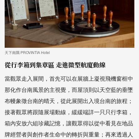
天下南隅 PROVINTIA Hotel
從行李箱到集章區 走進微型航廈動線
當觀眾走入展間，首先可以在展牆上凝視飛機窗框中
那化作台南風景的主視覺，而屋頂則以天空藍的垂墜
布幔象徵台南的晴天，從此展開出入境台南的旅程；
接著觀眾將跟隨展場動線，緩緩端詳一只只行李箱，
箱內安放六組珍藏記憶，讓觀眾得以從中看見在地品
牌經營者與創作者生命中的轉折與重量；再來透過人