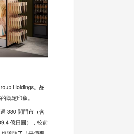
p Holdings。品
感的既定印象。
過 380 間門市（含
09.4 億日圓），較前
，也證明了「平價奢