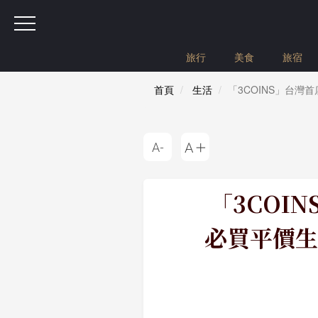
旅行
美食
旅宿
首頁
生活
「3COINS」台
「3COI
必買平價生