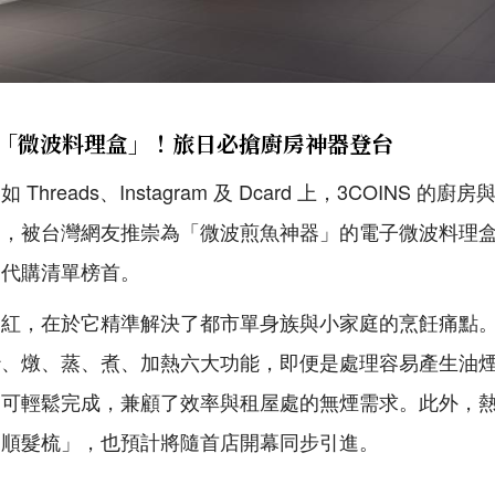
紅「微波料理盒」！旅日必搶廚房神器登台
hreads、Instagram 及 Dcard 上，3COINS 
中，被台灣網友推崇為「微波煎魚神器」的電子微波料理
日代購清單榜首。
暴紅，在於它精準解決了都市單身族與小家庭的烹飪痛點
炒、燉、蒸、煮、加熱六大功能，即便是處理容易產生油
即可輕鬆完成，兼顧了效率與租屋處的無煙需求。此外，
皮順髮梳」，也預計將隨首店開幕同步引進。