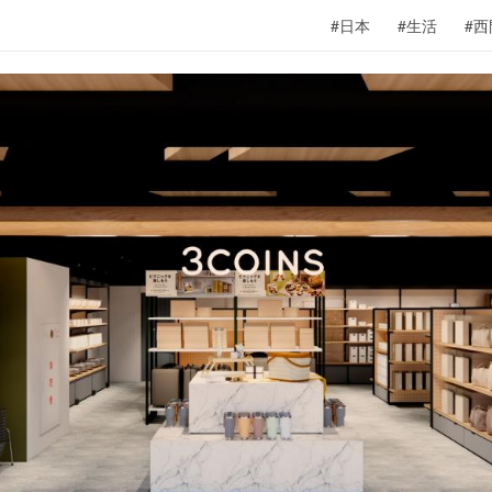
#日本
#生活
#西