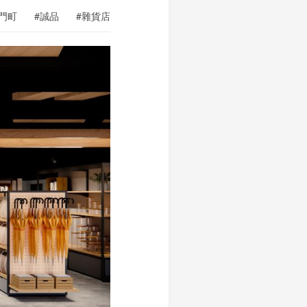
門町
#誠品
#雜貨店