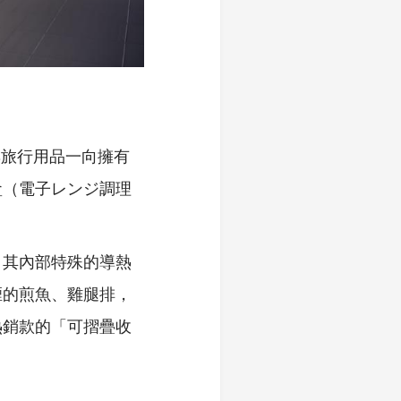
的廚房與旅行用品一向擁有
盒（電子レンジ調理
。其內部特殊的導熱
煙的煎魚、雞腿排，
熱銷款的「可摺疊收