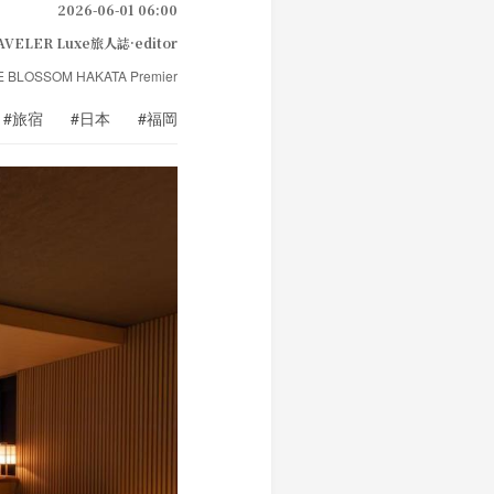
2026-06-01 06:00
AVELER Luxe旅人誌·editor
E BLOSSOM HAKATA Premier
#旅宿
#日本
#福岡