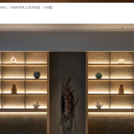
emier｜ HAKATA LOUNGE（14樓）