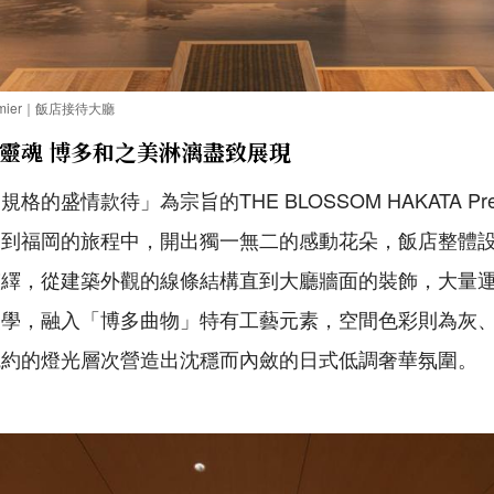
remier｜飯店接待大廳
靈魂 博多和之美淋漓盡致展現
的盛情款待」為宗旨的THE BLOSSOM HAKATA Pr
來到福岡的旅程中，開出獨一無二的感動花朵，飯店整體
演繹，從建築外觀的線條結構直到大廳牆面的裝飾，大量
美學，融入「博多曲物」特有工藝元素，空間色彩則為灰
婉約的燈光層次營造出沈穩而內斂的日式低調奢華氛圍。