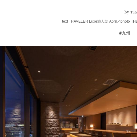
by TR
text TRAVELER Luxe旅人誌 April／photo TH
#九州