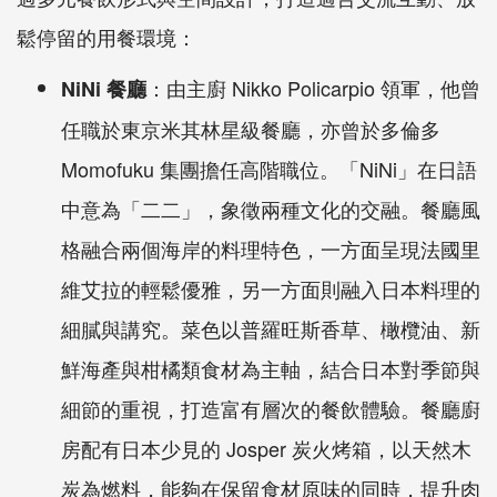
鬆停留的用餐環境：
：由主廚
Nikko Policarpio
領軍，他曾
NiNi
餐廳
任職於東京米其林星級餐廳，亦曾於多倫多
Momofuku
集團擔任高階職位。「
NiNi
」在日語
中意為「二二」，象徵兩種文化的交融。餐廳風
格融合兩個海岸的料理特色，一方面呈現法國里
維艾拉的輕鬆優雅，另一方面則融入日本料理的
細膩與講究。菜色以普羅旺斯香草、橄欖油、新
鮮海產與柑橘類食材為主軸，結合日本對季節與
細節的重視，打造富有層次的餐飲體驗。餐廳廚
房配有日本少見的
Josper
炭火烤箱，以天然木
炭為燃料，能夠在保留食材原味的同時，提升肉