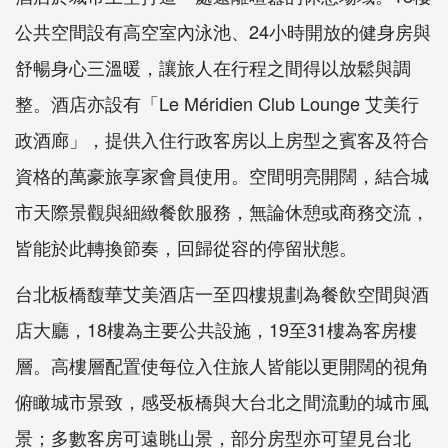
公共空間設有高空室內泳池、24小時開放的健身房與
舒暢身心三溫暖，讓旅人在行程之間得以放鬆與調
整。酒店亦設有「Le Méridien Club Lounge 艾美行
政酒廊」，提供入住行政客房以上房型之賓客及符合
資格的萬豪旅享家會員使用。空間明亮開闊，結合城
市天際景觀與細緻餐飲服務，無論休憩或商務交流，
皆能於此轉換節奏，回歸從容的停留狀態。
台北板橋馥華艾美酒店一至四樓規劃為餐飲空間與酒
店大廳，18樓為主要公共設施，19至31樓為客房樓
層。高樓層配置使每位入住旅人皆能以更開闊的視角
俯瞰城市景致，感受板橋與大台北之間流動的城市風
景；多數客房可遠眺山景，部分房型亦可望見台北