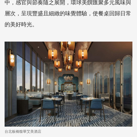
中，感官與節奏隨之展開，環球美饌匯聚多元風味與
層次，呈現豐盛且細緻的味覺體驗，使餐桌回歸日常
的美好時光。
台北板橋馥華艾美酒店