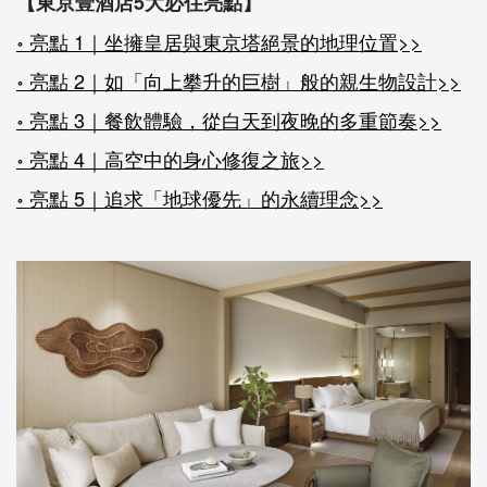
【
東京壹酒店
5大必住亮點】
॰ 亮點 1｜坐擁皇居與東京塔絕景的地理位置>>
॰ 亮點 2｜如「向上攀升的巨樹」般的親生物設計>>
॰ 亮點 3｜餐飲體驗，從白天到夜晚的多重節奏>>
॰ 亮點 4｜高空中的身心修復之旅>>
॰ 亮點 5｜追求「地球優先」的永續理念>>