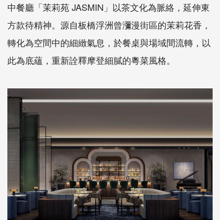
中餐廳「茉莉苑 JASMIN」以茶文化為脈絡，延伸東
方款待精神。源自板橋浮洲曾瀰漫街區的茉莉花香，
轉化為空間中的細緻氣息，於餐桌與場域間流轉，以
此為底蘊，重新詮釋摩登細膩的粵菜風格。