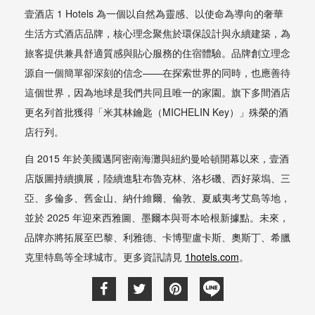
壹酒店 1 Hotels 為一個以自然為靈感、以使命為導向的奢華
生活方式酒店品牌，核心理念聚焦於環保設計與永續建築，為
旅客提供兼具舒適質感與貼心服務的住宿體驗。品牌創立理念
源自一個簡單卻深刻的信念——在探索世界的同時，也應善待
這個世界，因為地球是我們共同且唯一的家園。旗下多間酒店
更名列首批獲得「米其林鑰匙（MICHELIN Key）」殊榮的酒
店行列。
自 2015 年於美國邁阿密南海灘與紐約曼哈頓開幕以來，壹酒
店版圖持續擴展，陸續進駐布魯克林、洛杉磯、西好萊塢、三
亞、多倫多、舊金山、納什維爾、倫敦、夏威夷考艾島等地，
並於 2025 年迎來西雅圖、墨爾本與哥本哈根新據點。未來，
品牌亦將拓展至巴黎、利雅德、卡博聖盧卡斯、奧斯丁、希臘
克里特島等全球城市。更多資訊請見
1hotels.com
。