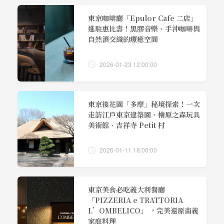
東京咖啡廳「Epulor Cafe 二店」
進駐惠比壽！黑膠音樂、手沖咖啡與
自然酒交織的療癒空間
2026-01-23 12:00:00
東京後花園「多摩」秘境探索！一次
走訪江戶東京建築園、檜原之森玩具
美術館、吉祥寺 Petit 村
2026-01-11 18:00:00
東京美食必吃義大利餐廳
「PIZZERIA e TRATTORIA
L’OMBELICO」 ，完美還原南義
家庭料理