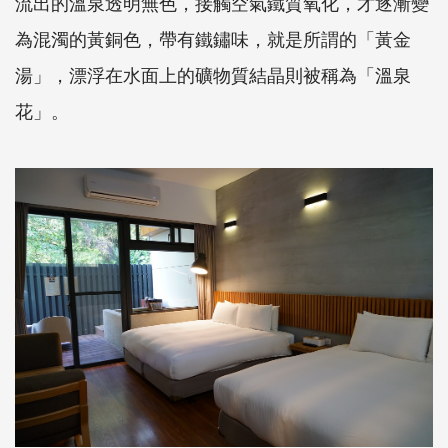
流出的溫泉透明無色，接觸空氣鐵質氧化，才逐漸變
為混濁的黃銅色，帶有鐵鏽味，就是所謂的「黃金
湯」，漂浮在水面上的礦物質結晶則被稱為「溫泉
花」。