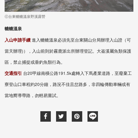
ⓒ台東轆轆溫泉野溪露營
轆轆溫泉
入山申請手續
進入轆轆溫泉必須先至台東關山分局辦理入山證（可
當天辦理)），入山前則於霧鹿派出所辦理登記。大崙溪屬魚類保護
區，禁止捕捉或垂釣魚類行為。
交通指引
台20甲線南橫公路191.5k處轉入下馬產業道路，至廢棄工
寮登山口車程約20分鐘，路況不佳且岔路多，非四輪傳動車輛或有
當地嚮導帶路，勿輕易嘗試。