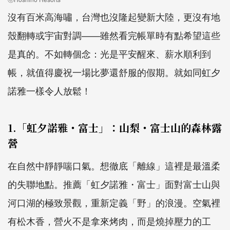
沒有百米高海嘯，台灣也沒隆起變新大陸，更沒有地
殼翻轉或宇宙對調——雖然看完帳單時有點希望這些
是真的。不如轉個念：光是平安醒來、薪水順利到
帳，就值得慶祝一場比夢還舒服的假期。就如同虹夕
諾雅一樣令人放鬆！
1.「虹夕諾雅・富士」：山梨・富士山的森林露
營
在自然中靜靜喘口氣。想徹底「離線」這裡是最溫柔
的失聯地點。推薦「虹夕諾雅・富士」面對富士山與
河口湖的極致景觀，重新定義「野」的浪漫。空氣裡
有松木香，營火不是拿來烤肉，而是燒掉壓力的工