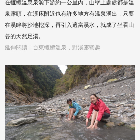
在轆轆溫泉泉源下游約一公里內，山壁上處處都是溫
泉露頭，在溪床附近也有許多地方有溫泉湧出，只要
在溪畔將沙地挖深，再引入適當溪水，就成了坐看山
谷的天然足湯。
延伸閱讀：台東轆轆溫泉，野溪露營趣