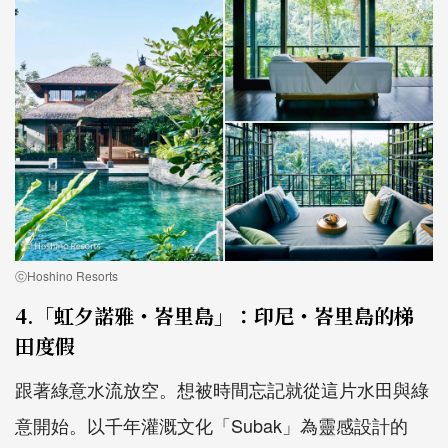
ⓒHoshino Resorts
4.「虹夕諾雅・峇里島」：印尼・峇里島的梯
田度假
跟著綠意水流放空。想被時間忘記就從這片水田與綠
意開始。以千年灌溉文化「Subak」為靈感設計的