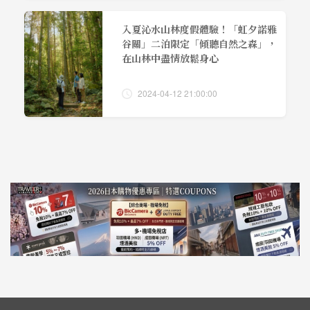
入夏沁水山林度假體驗！「虹夕諾雅
谷關」二泊限定「傾聽自然之森」，
在山林中盡情放鬆身心
2024-04-12 21:00:00