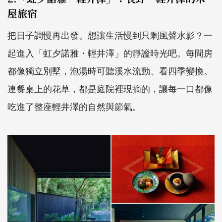
屋旅宿
把日子調慢再出發。想讓生活慢到只剩風聲水影？一
起進入「虹夕諾雅・輕井澤」的靜謐時光吧。每間房
都像獨立別墅，泡湯時可聽溪水流動、看四季變換。
連餐桌上的花草，都是庭院裡現摘的，讓每一口都像
吃進了整座輕井澤的自然與節氣。