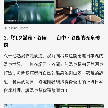
ⓒHoshino Resorts
3.「虹夕諾雅・谷關」：台中・谷關的溫泉樓
閣
讓一池熱湯收走疲憊。沒時間出國也能泡進日本魂的
溫泉世界。「虹夕諾雅・谷關」的溫泉是由天然湧泉
打造，每間客房都有自己的溫泉池與山景。夜晚的靜
謐、餐桌的驚喜，還能體驗細膩得像藝術的正統日本
會席料理。讓溫泉幫你釋放壓力！