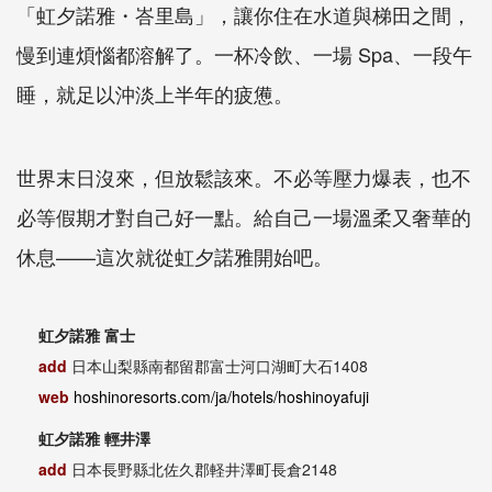
「虹夕諾雅・峇里島」，讓你住在水道與梯田之間，
慢到連煩惱都溶解了。一杯冷飲、一場 Spa、一段午
睡，就足以沖淡上半年的疲憊。
世界末日沒來，但放鬆該來。不必等壓力爆表，也不
必等假期才對自己好一點。給自己一場溫柔又奢華的
休息——這次就從虹夕諾雅開始吧。
虹夕諾雅 富士
add
日本山梨縣南都留郡富士河口湖町大石1408
web
hoshinoresorts.com/ja/hotels/hoshinoyafuji
虹夕諾雅 輕井澤
add
日本長野縣北佐久郡軽井澤町長倉2148