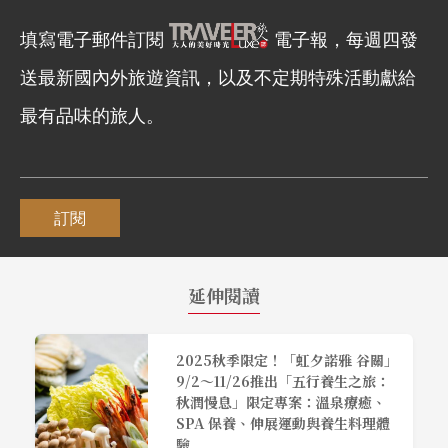
填寫電子郵件訂閱
電子報，每週四發
送最新國內外旅遊資訊，以及不定期特殊活動獻給
最有品味的旅人。
訂閱
延伸閱讀
2025秋季限定！「虹夕諾雅 谷關」
9/2～11/26推出「五行養生之旅：
秋潤慢息」限定專案：溫泉療癒、
SPA 保養、伸展運動與養生料理體
驗