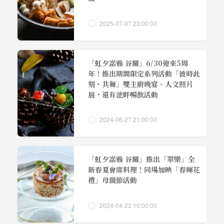
2025-07-07 23:00:00
「虹夕諾雅 谷關」6/30迎來5周
年！推出期間限定系列活動「彼時此
刻・共舞」雙主廚晚宴、人文照片
展，還有池畔暢飲活動
2024-06-27 21:00:00
「虹夕諾雅 谷關」推出「翠樂」全
新春夏會席料理！同場加映「春暉花
禮」母親節活動
2024-04-22 10:00:00