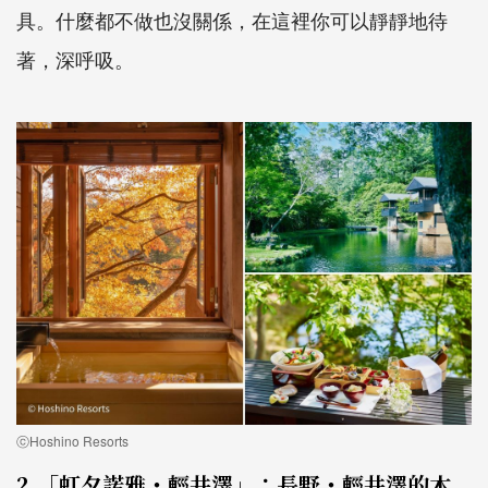
具。什麼都不做也沒關係，在這裡你可以靜靜地待
著，深呼吸。
ⓒHoshino Resorts
2.「虹夕諾雅・輕井澤」：長野・輕井澤的木