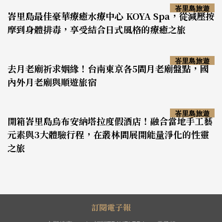
峇里島旅遊
峇里島最佳豪華療癒水療中心 KOYA Spa，從減壓按
摩到身體排毒，享受結合日式風格的療癒之旅
峇里島旅遊
去月老廟祈求姻緣！台南東京各5間月老廟盤點，國
內外月老廟與順遊旅宿
峇里島旅遊
開箱峇里島烏布安納塔拉度假酒店！融合當地手工藝
元素與3大體驗行程，在叢林間展開能量淨化的性靈
之旅
訂閱電子報