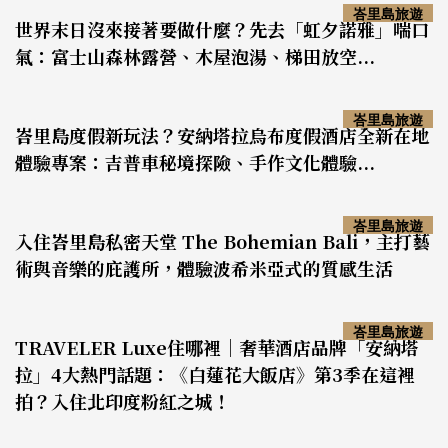
峇里島旅遊
世界末日沒來接著要做什麼？先去「虹夕諾雅」喘口
氣：富士山森林露營、木屋泡湯、梯田放空...
峇里島旅遊
峇里島度假新玩法？安納塔拉烏布度假酒店全新在地
體驗專案：吉普車秘境探險、手作文化體驗...
峇里島旅遊
入住峇里島私密天堂 The Bohemian Bali，主打藝
術與音樂的庇護所，體驗波希米亞式的質感生活
峇里島旅遊
TRAVELER Luxe住哪裡｜奢華酒店品牌「安納塔
拉」4大熱門話題：《白蓮花大飯店》第3季在這裡
拍？入住北印度粉紅之城！