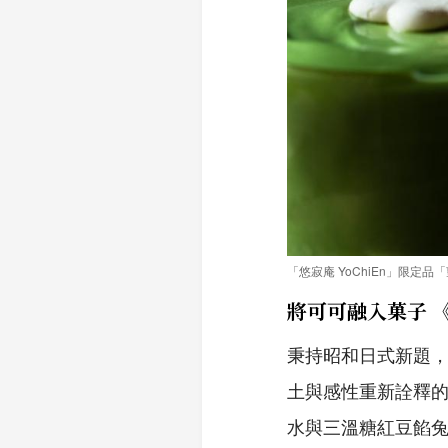
「悠寂庵 YoChiEn」限定品「
將可可融入菓子 
秉持昭和日式新題，
土與感性重新詮釋的
水與三溫糖紅豆餡兔子