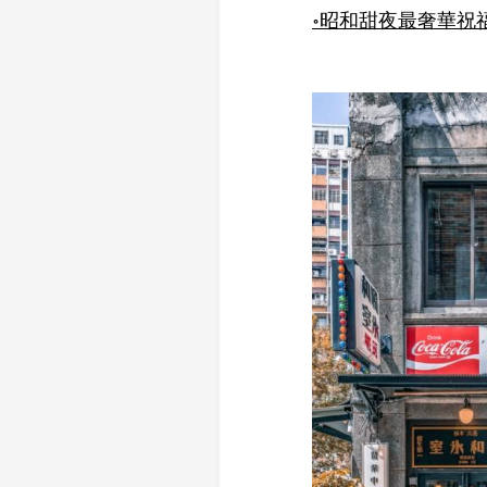
॰昭和甜夜最奢華祝福