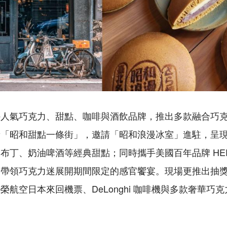
外人氣巧克力、甜點、咖啡與酒飲品牌，推出多款融合巧
新「昭和甜點一條街」，邀請「昭和浪漫冰室」進駐，呈
布丁、奶油啤酒等經典甜點；同時攜手美國百年品牌 HERS
，帶領巧克力迷展開期間限定的感官饗宴。現場更推出抽
榮航空日本來回機票、DeLonghi 咖啡機與多款奢華巧