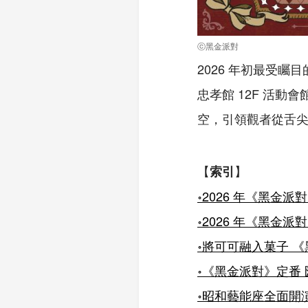
ⓒ黑金派對
2026 年初最受矚目
忠孝館 12F 活
空，引領觀者從舌
【
】
索引
॰2026 年《黑金派
॰2026 年《黑金派
॰
將可可融入菓子 
॰
《黑金派對》定番
॰
昭和藝能座全面開