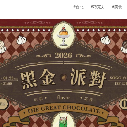
#台北
#巧克力
#美食