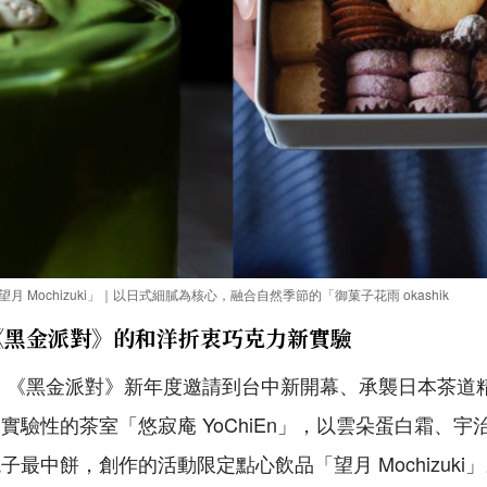
望月 Mochizuki」｜以日式細膩為核心，融合自然季節的「御菓子花雨 okashik
《黑金派對》的和洋折衷巧克力新實驗
 《黑金派對》新年度邀請到台中新開幕、承襲日本茶道
實驗性的茶室「悠寂庵 YoChiEn」，以雲朵蛋白霜、
最中餅，創作的活動限定點心飲品「望月 Mochizuki