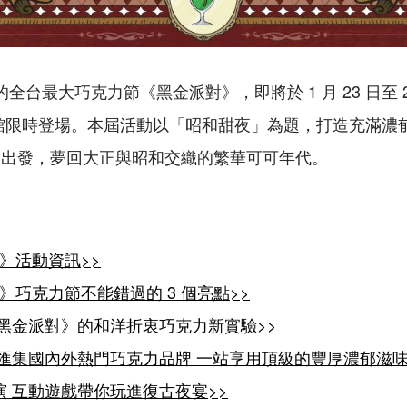
的全台最大巧克力節《黑金派對》，即將於 1 月 23 日至 2
動會館限時登場。本屆活動以「昭和甜夜」為題，打造充滿濃
尖出發，夢回大正與昭和交織的繁華可可年代。
對》活動資訊>>
對》巧克力節不能錯過的 3 個亮點>>
《黑金派對》的和洋折衷巧克力新實驗
>>
 匯集國內外熱門巧克力品牌 一站享用頂級的豐厚濃郁滋
演 互動遊戲帶你玩進復古夜宴
>>