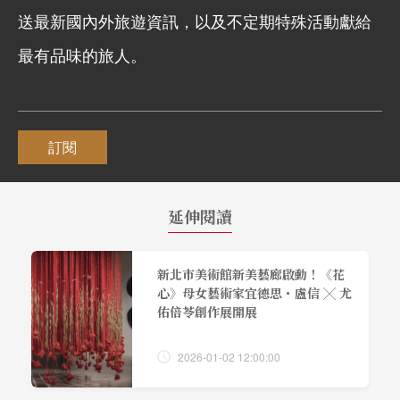
送最新國內外旅遊資訊，以及不定期特殊活動獻給
最有品味的旅人。
訂閱
延伸閱讀
新北市美術館新美藝廊啟動！《花
心》母女藝術家宜德思・盧信 ╳ 尤
佑倍苓創作展開展
2026-01-02 12:00:00