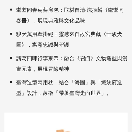
耄耋同春菊葵肩包：取材自清‧沈振麟《耄耋同
春冊》，展現典雅與文化品味
駿犬萬用牽掛繩：靈感來自故宮典藏《十駿犬
圖》，寓意忠誠與守護
諸葛四郎行李束帶：融合《召卣》文物造型與漫
畫元素，展現冒險精神
臺灣造型兩用枕：結合「海圖」與「總統府造
型」設計，象徵「帶著臺灣走向世界」。