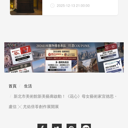
2025-12-13 21:00:00
首頁
生活
新北市美術館新美藝廊啟動！《花心》母女藝術家宜德思・
盧信 ╳ 尤佑倍苓創作展開展