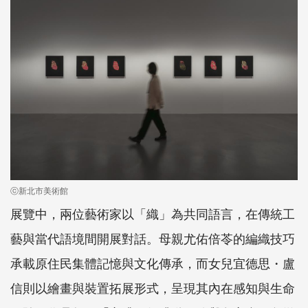
ⓒ新北市美術館
展覽中，兩位藝術家以「織」為共同語言，在傳統工
藝與當代語境間開展對話。母親尤佑倍苓的編織技巧
承載原住民集體記憶與文化傳承，而女兒宜德思・盧
信則以繪畫與裝置拓展形式，呈現其內在感知與生命