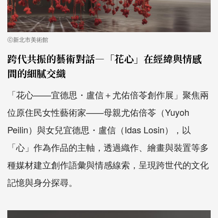
ⓒ新北市美術館
跨代共振的藝術對話—「花心」在經緯與情感
間的細膩交織
「花心——宜德思・盧信＋尤佑倍苓創作展」聚焦兩
位原住民女性藝術家——母親尤佑倍苓（Yuyoh
Peilin）與女兒宜德思・盧信（Idas Losin），以
「心」作為作品的主軸，透過織作、繪畫與裝置等多
種媒材建立創作語彙與情感線索，呈現跨世代的文化
記憶與身分探尋。