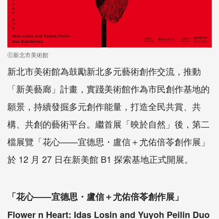
ⓒ新北市美術館
新北市美術館為鼓勵新北多元藝術創作交流，推動
「新美藝廊」計畫，實踐美術館作為市民創作基地的
願景，持續發掘多元創作能量，打造全民共賞、共
構、共創的藝術平台。繼首展「映於自然」後，第二
檔展覽「花心——宜德思・盧信＋尤佑倍苓創作展」
於 12 月 27 日在新美館 B1 探索基地正式開展。
「花心——宜德思・盧信＋尤佑倍苓創作展」
Flower n Heart: Idas Losin and Yuyoh Peilin Duo