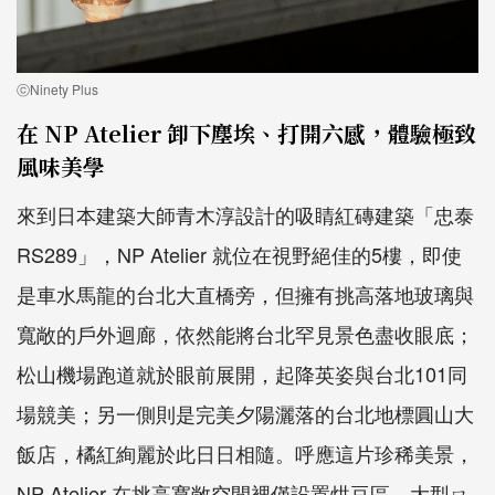
ⓒNinety Plus
在 NP Atelier 卸下塵埃、打開六感，體驗極致
風味美學
來到日本建築大師青木淳設計的吸睛紅磚建築「忠泰
RS289」，NP Atelier 就位在視野絕佳的5樓，即使
是車水馬龍的台北大直橋旁，但擁有挑高落地玻璃與
寬敞的戶外迴廊，依然能將台北罕見景色盡收眼底；
松山機場跑道就於眼前展開，起降英姿與台北101同
場競美；另一側則是完美夕陽灑落的台北地標圓山大
飯店，橘紅絢麗於此日日相隨。呼應這片珍稀美景，
NP Atelier 在挑高寬敞空間裡僅設置烘豆區、大型ㄇ