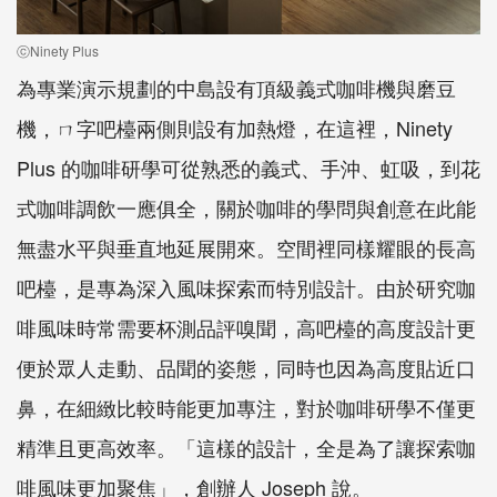
ⓒNinety Plus
為專業演示規劃的中島設有頂級義式咖啡機與磨豆
機，ㄇ字吧檯兩側則設有加熱燈，在這裡，Ninety
Plus 的咖啡研學可從熟悉的義式、手沖、虹吸，到花
式咖啡調飲一應俱全，關於咖啡的學問與創意在此能
無盡水平與垂直地延展開來。空間裡同樣耀眼的長高
吧檯，是專為深入風味探索而特別設計。由於研究咖
啡風味時常需要杯測品評嗅聞，高吧檯的高度設計更
便於眾人走動、品聞的姿態，同時也因為高度貼近口
鼻，在細緻比較時能更加專注，對於咖啡研學不僅更
精準且更高效率。「這樣的設計，全是為了讓探索咖
啡風味更加聚焦」，創辦人 Joseph 說。