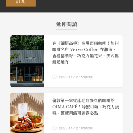
訂閱
延伸閱讀
在《灌籃高手》名場面喝咖啡！加州
咖啡名店 Verve Coffee 在湘南，
香橙罌粟籽、巧克力無花果、美式鬆
餅通通有
2025-11-12 15:00:00
倫敦第一家從產地到餐桌的咖啡館
QIMA CAFÉ！蜂蜜可頌、巧克力蛋
糕、薑糖梨餡可麗露必點
2025-11-12 10:00:00